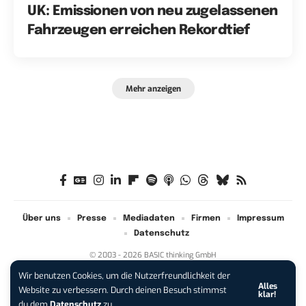
UK: Emissionen von neu zugelassenen
Fahrzeugen erreichen Rekordtief
Mehr anzeigen
Über uns
Presse
Mediadaten
Firmen
Impressum
Datenschutz
© 2003 - 2026 BASIC thinking GmbH
Wir benutzen Cookies, um die Nutzerfreundlichkeit der
Alles
iPhone 17 Pro sichern:
Für 1 € +
Website zu verbessern. Durch deinen Besuch stimmst
klar!
200 € Hardware-Bonus!
du dem
Datenschutz
zu.