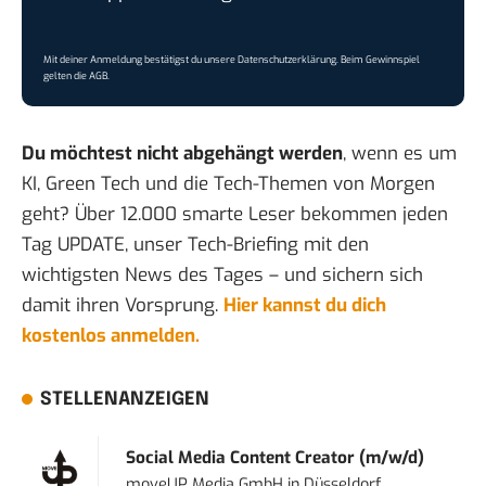
Mit deiner Anmeldung bestätigst du unsere
Datenschutzerklärung
. Beim Gewinnspiel
gelten die
AGB
.
Du möchtest nicht abgehängt werden
, wenn es um
KI, Green Tech und die Tech-Themen von Morgen
geht? Über 12.000 smarte Leser bekommen jeden
Tag UPDATE, unser Tech-Briefing mit den
wichtigsten News des Tages – und sichern sich
damit ihren Vorsprung.
Hier kannst du dich
kostenlos anmelden.
STELLENANZEIGEN
Social Media Content Creator (m/w/d)
moveUP Media GmbH
in
Düsseldorf