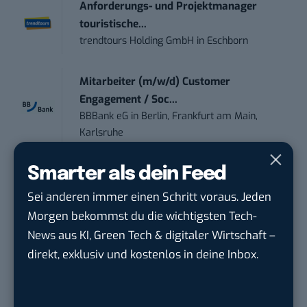
Anforderungs- und Projektmanager
touristische...
trendtours Holding GmbH
in
Eschborn
Mitarbeiter (m/w/d) Customer
Engagement / Soc...
BBBank eG
in
Berlin, Frankfurt am Main,
Karlsruhe
Smarter als dein Feed
Senior ASIC Digital Lead – ATPG & M...
Bosch Gruppe
in
Reutlingen
Sei anderen immer einen Schritt voraus. Jeden
Morgen bekommst du die wichtigsten Tech-
Volontärin / Volontär für
News aus KI, Green Tech & digitaler Wirtschaft –
Kommunikation mit d...
direkt, exklusiv und kostenlos in deine Inbox.
DIHK | Deutsche Industrie- und
Handelskammer
in
Berlin