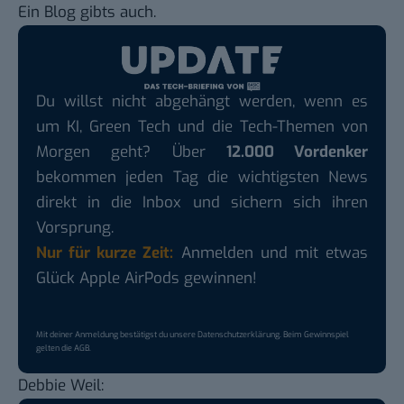
Ein Blog
gibts auch
.
Du willst nicht abgehängt werden, wenn es
um KI, Green Tech und die Tech-Themen von
Morgen geht? Über
12.000 Vordenker
bekommen jeden Tag die wichtigsten News
direkt in die Inbox und sichern sich ihren
Vorsprung.
Nur für kurze Zeit:
Anmelden und mit etwas
Glück Apple AirPods gewinnen!
Mit deiner Anmeldung bestätigst du unsere
Datenschutzerklärung
. Beim Gewinnspiel
gelten die
AGB
.
Debbie Weil
: