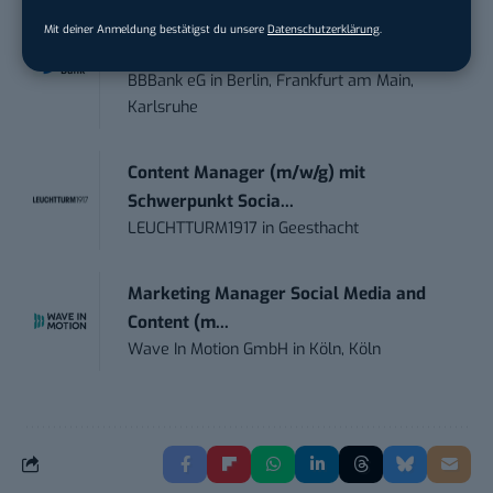
Teamleiter (m/w/d) Customer
Mit deiner Anmeldung bestätigst du unsere
Datenschutzerklärung
.
Engagement / Soci...
BBBank eG
in
Berlin, Frankfurt am Main,
Karlsruhe
Content Manager (m/w/g) mit
Schwerpunkt Socia...
LEUCHTTURM1917
in
Geesthacht
Marketing Manager Social Media and
Content (m...
Wave In Motion GmbH
in
Köln, Köln