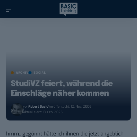
ARCHIV
SOCIAL
StudiVZ feiert, während die
Einschläge näher kommen
von
Robert Basic
Veröffentlicht: 12. Nov. 2006
Aktualisiert: 13. Feb. 2025
hmm.. gegönnt hätte ich ihnen die jetzt
angeblich