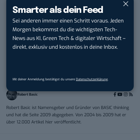
Josera Erbacher Service GmbH & Co...
in
Smarter als dein Feed
Remote / Mob...
Sei anderen immer einen Schritt voraus. Jeden
Morgen bekommst du die wichtigsten Tech-
News aus KI, Green Tech & digitaler Wirtschaft –
direkt, exklusiv und kostenlos in deine Inbox.
THEMEN:
BLOGGING
MARKETING
Mit deiner Anmeldung bestätigst du unsere
Datenschutzerklärung
.
Robert Basic
Robert Basic ist Namensgeber und Gründer von BASIC thinking
und hat die Seite 2009 abgegeben. Von 2004 bis 2009 hat er
über 12.000 Artikel hier veröffentlicht.