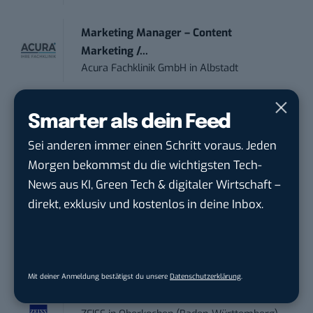
Marketing Manager – Content
Marketing /...
Acura Fachklinik GmbH
in
Albstadt
Content Marketing Specialist Product &
Smarter als dein Feed
Te...
Sei anderen immer einen Schritt voraus. Jeden
Ferdinand Bilstein GmbH & Co. KG
in
Ennepetal
Morgen bekommst du die wichtigsten Tech-
News aus KI, Green Tech & digitaler Wirtschaft –
direkt, exklusiv und kostenlos in deine Inbox.
Sales-Manager (m/w/d) Online-
Marketing
.wtv Württemberger Medien GmbH & ...
in
Heilbronn, F...
Mit deiner Anmeldung bestätigst du unsere
Datenschutzerklärung
.
Endpoint Security Engineer – OT (f/m/x)