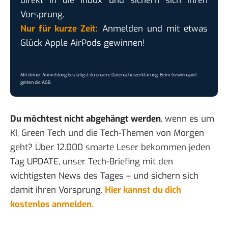
direkt in die Inbox und sichern sich ihren
Vorsprung.
Nur für kurze Zeit:
Anmelden und mit etwas
Glück Apple AirPods gewinnen!
Mit deiner Anmeldung bestätigst du unsere
Datenschutzerklärung
. Beim Gewinnspiel
gelten die
AGB
.
Du möchtest nicht abgehängt werden
, wenn es um
KI, Green Tech und die Tech-Themen von Morgen
geht? Über 12.000 smarte Leser bekommen jeden
Tag UPDATE, unser Tech-Briefing mit den
wichtigsten News des Tages – und sichern sich
damit ihren Vorsprung.
Hier kannst du dich
kostenlos anmelden.