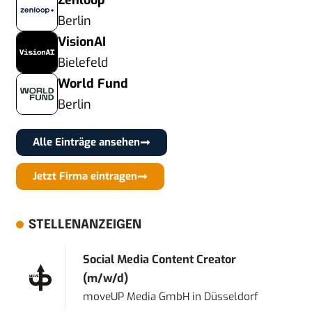
Zenloop
Berlin
VisionAI
Bielefeld
World Fund
Berlin
Alle Einträge ansehen
Jetzt Firma eintragen
STELLENANZEIGEN
Social Media Content Creator
(m/w/d)
moveUP Media GmbH
in
Düsseldorf