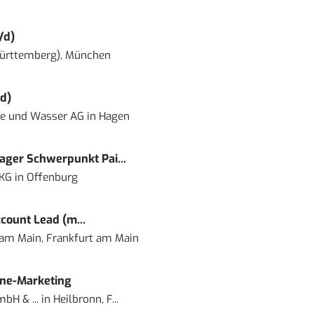
/d)
ürttemberg), München
d)
ie und Wasser AG
in
Hagen
ger Schwerpunkt Pai...
 KG
in
Offenburg
count Lead (m...
 am Main, Frankfurt am Main
ine-Marketing
bH & ...
in
Heilbronn, F...