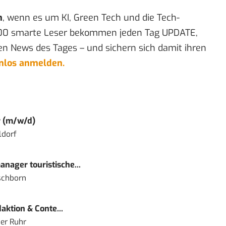
n
, wenn es um KI, Green Tech und die Tech-
00 smarte Leser bekommen jeden Tag UPDATE,
en News des Tages – und sichern sich damit ihren
enlos anmelden.
r (m/w/d)
ldorf
nager touristische...
schborn
ktion & Conte...
er Ruhr