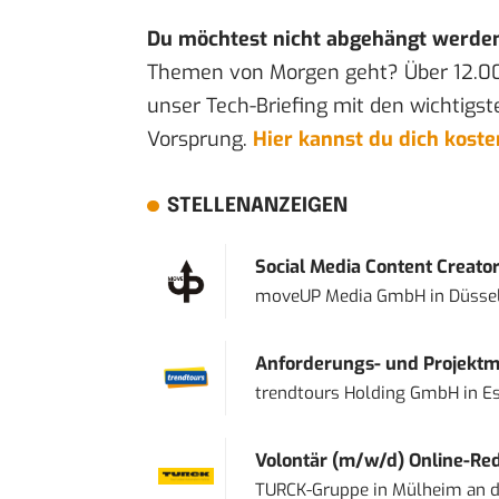
Du möchtest nicht abgehängt werde
Themen von Morgen geht? Über 12.0
unser Tech-Briefing mit den wichtigst
Vorsprung.
Hier kannst du dich kost
STELLENANZEIGEN
Social Media Content Creato
moveUP Media GmbH
in
Düsse
Anforderungs- und Projektma
trendtours Holding GmbH
in
E
Volontär (m/w/d) Online-Reda
TURCK-Gruppe
in
Mülheim an d