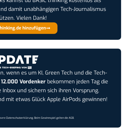
cks kannst du BASIC thinking kostenlos als
und damit unabhängigen Tech-Journalismus
ützen. Vielen Dank!
thinking.de hinzufügen
n, wenn es um KI, Green Tech und die Tech-
r
12.000 Vordenker
bekommen jeden Tag die
e Inbox und sichern sich ihren Vorsprung.
 mit etwas Glück Apple AirPods gewinnen!
nsere
Datenschutzerklärung
. Beim Gewinnspiel gelten die
AGB
.