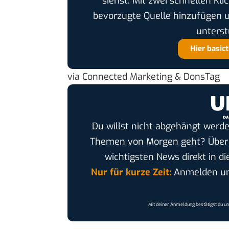
siehst. Mit zwei schnellen Kli
bevorzugte Quelle hinzufügen 
unterst
Hier basic
via
Connected Marketing
&
DonsTag
Du willst nicht abgehängt werde
Themen von Morgen geht? Übe
wichtigsten News direkt in di
Nur für kurze Zeit:
Anmelden und
Mit deiner Anmeldung bestätigst du u