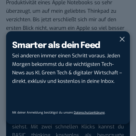
Produktivität eines Apple Notebooks so sehr
überzeugt, um auf mein geliebtes Thinkpad zu
verzichten. Bis jetzt erschließt sich mir auf den
ersten Blick nicht, warum ein Apple so viel besser
sein soll. Das Design des Geräts ist mir persönlich
Smarter als dein Feed
eh wurscht. Dat zählt nicht.
btw, da ich Irfan View als Bildbetrachter nicht
Sei anderen immer einen Schritt voraus. Jeden
verwenden kann, muss ich mir ein adäquates
Morgen bekommst du die wichtigsten Tech-
Programm auf dem Apple aussuchen. Was nutzt
News aus KI, Green Tech & digitaler Wirtschaft –
man so?
direkt, exklusiv und kostenlos in deine Inbox.
Google lässt dich jetzt selbst bestimmen,
Mit deiner Anmeldung bestätigst du unsere
Datenschutzerklärung
.
welche Quellen du in der Suche häufiger
siehst. Mit zwei schnellen Klicks kannst du
BASIC thinking kostenlos als bevorzugte