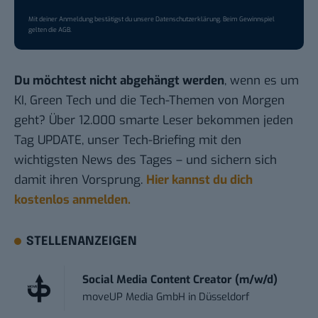
Mit deiner Anmeldung bestätigst du unsere
Datenschutzerklärung
. Beim Gewinnspiel
gelten die
AGB
.
Du möchtest nicht abgehängt werden
, wenn es um
KI, Green Tech und die Tech-Themen von Morgen
geht? Über 12.000 smarte Leser bekommen jeden
Tag UPDATE, unser Tech-Briefing mit den
wichtigsten News des Tages – und sichern sich
damit ihren Vorsprung.
Hier kannst du dich
kostenlos anmelden.
STELLENANZEIGEN
Social Media Content Creator (m/w/d)
moveUP Media GmbH
in
Düsseldorf