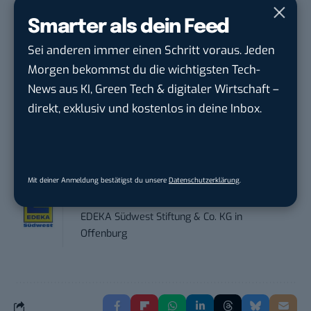
Smarter als dein Feed
Social Media Manager (w/m/d)
Sei anderen immer einen Schritt voraus. Jeden
ENERVIE - Südwestfalen Energie und Wasser
AG
in
Hagen
Morgen bekommst du die wichtigsten Tech-
News aus KI, Green Tech & digitaler Wirtschaft –
PR & Social Media Coordinator (m/w/d)
direkt, exklusiv und kostenlos in deine Inbox.
Tropical Island Holding GmbH
in
Königs
Wusterhausen
Performance Marketing Manager
Mit deiner Anmeldung bestätigst du unsere
Datenschutzerklärung
.
Schwerpunkt Pai...
EDEKA Südwest Stiftung & Co. KG
in
Offenburg