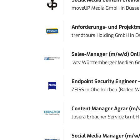
moveUP Media GmbH
in
Düsse
Anforderungs- und Projektma
trendtours Holding GmbH
in
E
Sales-Manager (m/w/d) Onl
.wtv Württemberger Medien Gm
Endpoint Security Engineer 
ZEISS
in
Oberkochen (Baden-W
Content Manager Agrar (m/w/d
Josera Erbacher Service GmbH &
Social Media Manager (m/w/