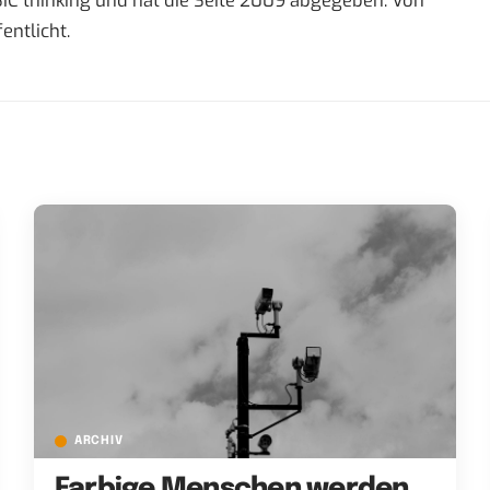
IC thinking und hat die Seite 2009 abgegeben. Von
entlicht.
ARCHIV
Farbige Menschen werden