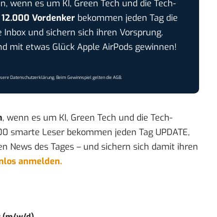
n, wenn es um KI, Green Tech und die Tech-
r
12.000 Vordenker
bekommen jeden Tag die
e Inbox und sichern sich ihren Vorsprung.
 mit etwas Glück Apple AirPods gewinnen!
nsere
Datenschutzerklärung
. Beim Gewinnspiel gelten die
AGB
.
n
, wenn es um KI, Green Tech und die Tech-
00 smarte Leser bekommen jeden Tag UPDATE,
en News des Tages – und sichern sich damit ihren
enlos anmelden.
r (m/w/d)