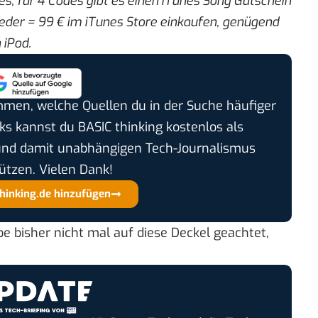
 für 4 Codes gibt es einen iTunes Song Gutschein
Lieder = 99 € im iTunes Store einkaufen, genügend
 iPod.
timmen, welche Quellen du in der Suche häufiger
cks kannst du BASIC thinking kostenlos als
und damit unabhängigen Tech-Journalismus
ützen. Vielen Dank!
thinking.de hinzufügen
be bisher nicht mal auf diese Deckel geachtet,