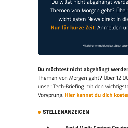
Du willst nicht abgehängt werde
Themen von Morgen geht? Übe
wichtigsten News direkt in di
Nur für kurze Zeit:
Anmelden und
Mit deiner Anmeldung bestätigst du u
Du möchtest nicht abgehängt werde
Themen von Morgen geht? Über 12.0
unser Tech-Briefing mit den wichtigst
Vorsprung.
Hier kannst du dich kost
STELLENANZEIGEN
Social Media Content Creato