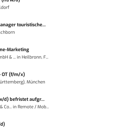
ldorf
nager touristische...
schborn
ine-Marketing
bH & ...
in
Heilbronn, F...
– OT (f/m/x)
ürttemberg), München
) befristet aufgr...
 Co...
in
Remote / Mob...
d)