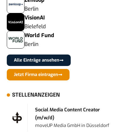
Zenloop
Berlin
VisionAI
Bielefeld
World Fund
Berlin
Alle Einträge ansehen
Jetzt Firma eintragen
STELLENANZEIGEN
Social Media Content Creator
(m/w/d)
moveUP Media GmbH
in
Düsseldorf