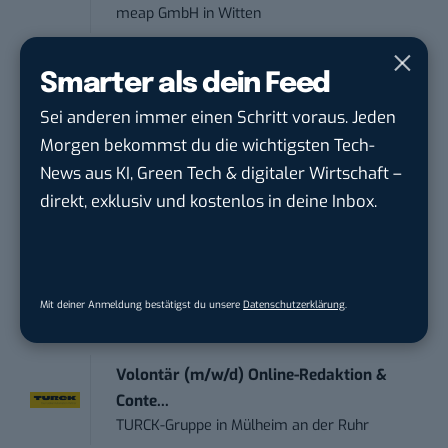
meap GmbH
in
Witten
Content-Manager (m/w/d)
Smarter als dein Feed
Hermann Sewerin GmbH
in
Gütersloh
Sei anderen immer einen Schritt voraus. Jeden
Morgen bekommst du die wichtigsten Tech-
Online-Redakteur / Content Creator
News aus KI, Green Tech & digitaler Wirtschaft –
(m/w/d) B2...
direkt, exklusiv und kostenlos in deine Inbox.
TURCK-Gruppe
in
Mülheim an der Ruhr
Social Media – / Channel – Lead (...
EDEKA Südwest Stiftung & Co. KG
in
Mit deiner Anmeldung bestätigst du unsere
Datenschutzerklärung
.
Offenburg
Volontär (m/w/d) Online-Redaktion &
Conte...
TURCK-Gruppe
in
Mülheim an der Ruhr