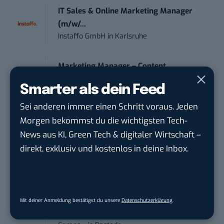
IT Sales & Online Marketing Manager
(m/w/...
Instaffo GmbH
in
Karlsruhe
Marketing Manager – Content
Marketing /...
Smarter als dein Feed
Acura Fachklinik GmbH
in
Albstadt
Sei anderen immer einen Schritt voraus. Jeden
Morgen bekommst du die wichtigsten Tech-
Content Marketing Specialist Product &
Te...
News aus KI, Green Tech & digitaler Wirtschaft –
Ferdinand Bilstein GmbH & Co. KG
in
direkt, exklusiv und kostenlos in deine Inbox.
Ennepetal
Social Media Manager / Content Creator
(m/w/d)
Mit deiner Anmeldung bestätigst du unsere
Datenschutzerklärung
.
Dr. Meyer & Meyer-Peteaux New Media