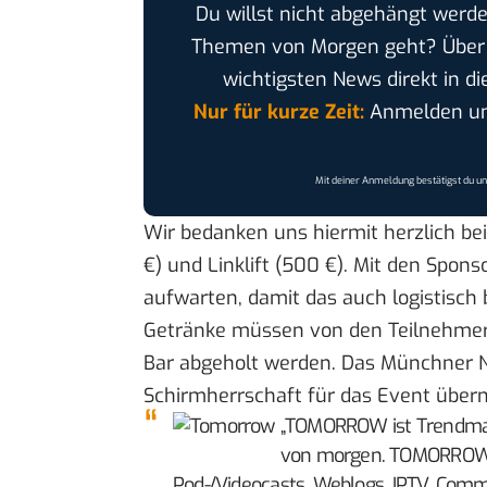
Du willst nicht abgehängt werde
Themen von Morgen geht? Übe
wichtigsten News direkt in di
Nur für kurze Zeit:
Anmelden und
Mit deiner Anmeldung bestätigst du u
Wir bedanken uns hiermit herzlich be
€) und Linklift (500 €). Mit den Spon
aufwarten, damit das auch logistisch 
Getränke müssen von den Teilnehmern
Bar abgeholt werden. Das Münchner N
Schirmherrschaft für das Event übe
„TOMORROW ist Trendmaga
von morgen.
TOMORRO
Pod-/Videocasts, Weblogs, IPTV, Commu