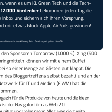
n, wenn es um KI, Green Tech und die Tech-
r
12.000 Vordenker
bekommen jeden Tag die
e Inbox und sichern sich ihren Vorsprung.
 mit etwas Glück Apple AirPods gewinnen!
nsere
Datenschutzerklärung
. Beim Gewinnspiel gelten die
AGB
.
i den Sponsoren Tomorrow (1.000 €), Xing (500
soringmitteln können wir mit einem Buffet
bei so einer Menge an Gästen gut klappt. Die
 des Bloggertreffens selbst bezahlt und an der
etzwerk für IT und Medien (
FIWM)
hat die
rnommen.
zin für die Produkte von heute und die Ideen
W
ist der Navigator für das Web 2.0:
nitys und vieles mehr. Alles, was die zweite