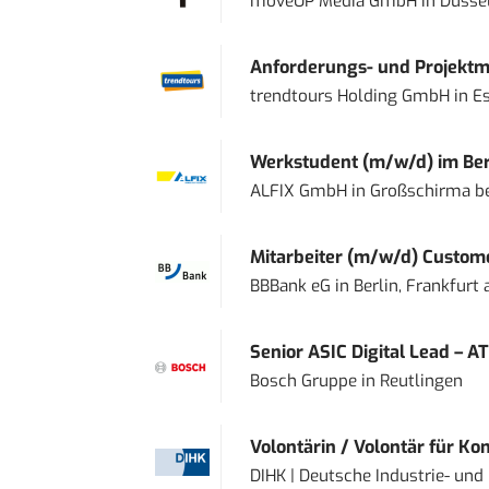
moveUP Media GmbH
in
Düsse
Anforderungs- und Projektma
trendtours Holding GmbH
in
E
Werkstudent (m/w/d) im Ber
ALFIX GmbH
in
Großschirma be
Mitarbeiter (m/w/d) Custome
BBBank eG
in
Berlin, Frankfurt
Senior ASIC Digital Lead – AT
Bosch Gruppe
in
Reutlingen
Volontärin / Volontär für Ko
DIHK | Deutsche Industrie- u