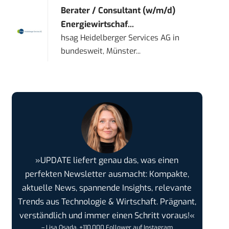
Berater / Consultant (w/m/d)
Energiewirtschaf...
hsag Heidelberger Services AG
in
bundesweit, Münster...
»UPDATE liefert genau das, was einen
perfekten Newsletter ausmacht: Kompakte,
aktuelle News, spannende Insights, relevante
Trends aus Technologie & Wirtschaft. Prägnant,
verständlich und immer einen Schritt voraus!«
– Lisa Osada, +110.000 Follower auf Instagram