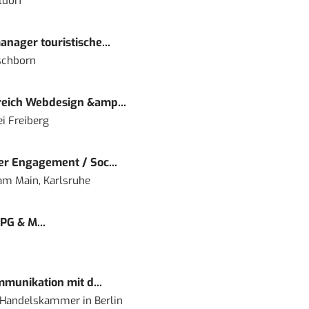
ldorf
nager touristische...
schborn
eich Webdesign &amp...
i Freiberg
r Engagement / Soc...
 am Main, Karlsruhe
PG & M...
mmunikation mit d...
nd Handelskammer
in
Berlin