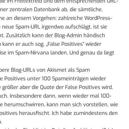
ie im Freitextfeld und dem entsprechenden URL-
ner zentralen Datenbank ab, die sämtliche,
öne an diesem Vorgehen: zahlreiche WordPress-
e neue Spam-URL irgendwo aufschlägt, ist sie
t. Zusätzlich kann der Blog-Admin händisch
 kann er auch sog. „False Positives“ wieder
eise im Spam-Nirvana landen. Und genau da liegt
bere Blog-URLs von Akismet als Spam
lse Positives unter 100 Spameinträgen wieder
 größer aber die Quote der False Positives wird,
ch. Insbesondere dann, wenn wieder mal 100-
 herumschwirren, kann man sich vorstellen, wie
ositives herausfischt. Ich habe zumindestens den
.