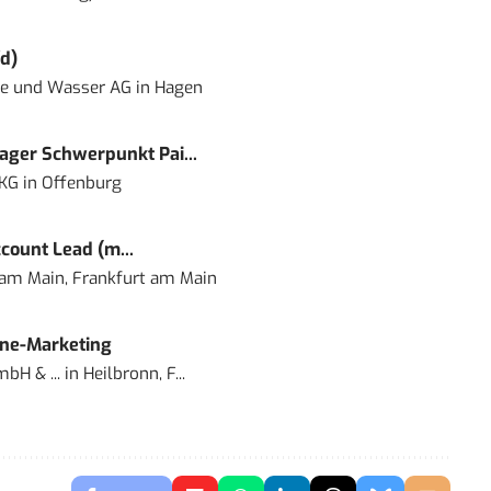
d)
ie und Wasser AG
in
Hagen
ger Schwerpunkt Pai...
 KG
in
Offenburg
count Lead (m...
 am Main, Frankfurt am Main
ine-Marketing
bH & ...
in
Heilbronn, F...