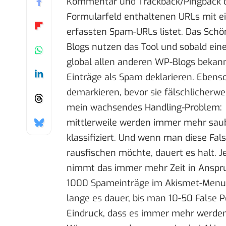
Kommentar und Trackback/Pingback d
Formularfeld enthaltenen URLs mit ei
erfassten Spam-URLs listet. Das Sch
Blogs nutzen das Tool und sobald ein
global allen anderen WP-Blogs bekann
Einträge als Spam deklarieren. Ebenso
demarkieren, bevor sie fälschlicherw
mein wachsendes Handling-Problem:
mittlerweile werden immer mehr sau
klassifiziert. Und wenn man diese Fa
rausfischen möchte, dauert es halt. Je
nimmt das immer mehr Zeit in Anspru
1000 Spameinträge im Akismet-Menue
lange es dauer, bis man 10-50 False P
Eindruck, dass es immer mehr werden