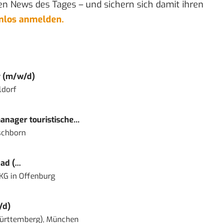
en News des Tages – und sichern sich damit ihren
enlos anmelden.
r (m/w/d)
ldorf
nager touristische...
schborn
d (...
 KG
in
Offenburg
/d)
ürttemberg), München