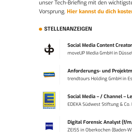
unser Tech-Briefing mit den wichtigst
Vorsprung.
Hier kannst du dich kost
STELLENANZEIGEN
Social Media Content Creato
moveUP Media GmbH
in
Düsse
Anforderungs- und Projektma
trendtours Holding GmbH
in
E
Social Media – / Channel – Lea
EDEKA Südwest Stiftung & Co.
Digital Forensic Analyst (f/m
ZEISS
in
Oberkochen (Baden-W