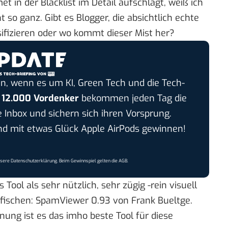
in der Blacklist im Detail aufschlägt, weiß ich
t so ganz. Gibt es Blogger, die absichtlich echte
sifizieren oder wo kommt dieser Mist her?
n, wenn es um KI, Green Tech und die Tech-
r
12.000 Vordenker
bekommen jeden Tag die
e Inbox und sichern sich ihren Vorsprung.
 mit etwas Glück Apple AirPods gewinnen!
nsere
Datenschutzerklärung
. Beim Gewinnspiel gelten die
AGB
.
 Tool als sehr nützlich, sehr zügig -rein visuell
ufischen:
SpamViewer 0.93 von Frank Bueltge
.
ung ist es das imho beste Tool für diese