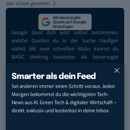
das schon gesehen…).
Google lässt dich jetzt selbst bestimmen,
welche Quellen du in der Suche häufiger
siehst. Mit zwei schnellen Klicks kannst du
BASIC thinking kostenlos als bevorzugte
Quelle hinzufügen und damit unabhängigen
Tech-Journalismus unterstützen. Vielen Dank!
Smarter als dein Feed
Hier basicthinking.de hinzufügen
Sei anderen immer einen Schritt voraus. Jeden
Morgen bekommst du die wichtigsten Tech-
jo, so far, morgen to be continued, wenn mir noch
News aus KI, Green Tech & digitaler Wirtschaft –
was unter dem Aspekt einfällt „so regellos wie nur
direkt, exklusiv und kostenlos in deine Inbox.
möglich eine einfache Umgebung schaffen, damit
die Leute im Großen und Ganzen ihren puren Fun