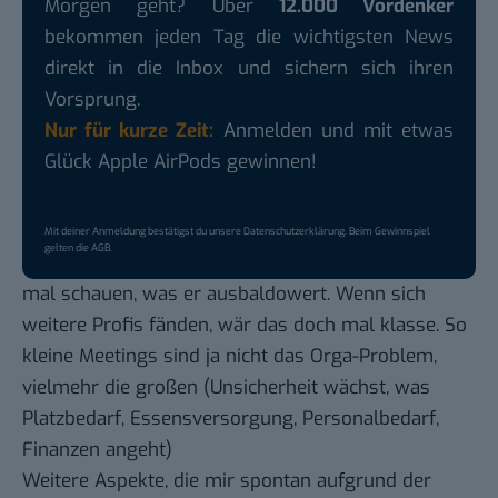
Morgen geht? Über
12.000 Vordenker
bekommen jeden Tag die wichtigsten News
direkt in die Inbox und sichern sich ihren
Vorsprung.
Nur für kurze Zeit:
Anmelden und mit etwas
Glück Apple AirPods gewinnen!
Mit deiner Anmeldung bestätigst du unsere
Datenschutzerklärung
. Beim Gewinnspiel
gelten die
AGB
.
mal schauen, was er ausbaldowert. Wenn sich
weitere Profis fänden, wär das doch mal klasse. So
kleine Meetings sind ja nicht das Orga-Problem,
vielmehr die großen (Unsicherheit wächst, was
Platzbedarf, Essensversorgung, Personalbedarf,
Finanzen angeht)
Weitere Aspekte, die mir spontan aufgrund der