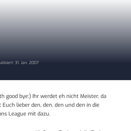
alisiert: 31. Jan. 2007
 good bye:) Ihr werdet eh nicht Meister, da
t Euch lieber
den
,
den
,
den
und
den
in die
ons League mit dazu.