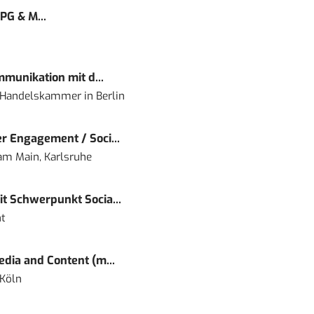
PG & M...
mmunikation mit d...
nd Handelskammer
in
Berlin
r Engagement / Soci...
 am Main, Karlsruhe
t Schwerpunkt Socia...
t
dia and Content (m...
 Köln