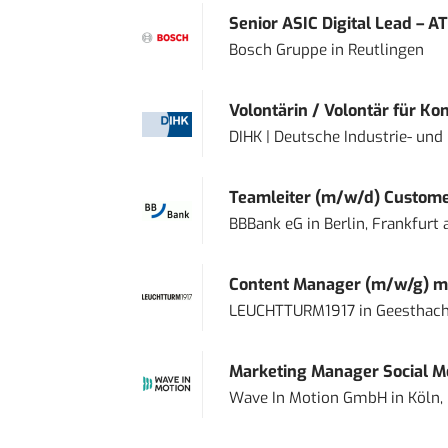
Senior ASIC Digital Lead – AT
Bosch Gruppe
in
Reutlingen
Volontärin / Volontär für Ko
DIHK | Deutsche Industrie- u
Teamleiter (m/w/d) Custome
BBBank eG
in
Berlin, Frankfurt
Content Manager (m/w/g) mi
LEUCHTTURM1917
in
Geesthach
Marketing Manager Social Me
Wave In Motion GmbH
in
Köln,