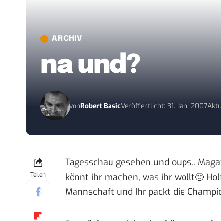
ARCHIV
na und?
von
Robert Basic
Veröffentlicht: 31. Jan. 2007
Aktu
Tagesschau gesehen und oups.. Magath
Teilen
könnt ihr machen,
was ihr wollt
🙂 Hol
Mannschaft und Ihr packt die Champi