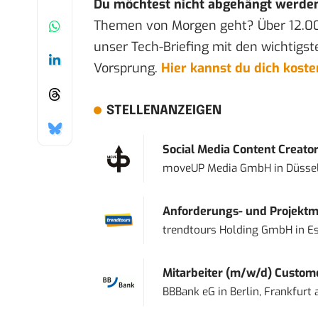
Du möchtest nicht abgehängt werde
Themen von Morgen geht? Über 12.0
unser Tech-Briefing mit den wichtigst
Vorsprung.
Hier kannst du dich kost
STELLENANZEIGEN
Social Media Content Creato
moveUP Media GmbH
in
Düsse
Anforderungs- und Projektma
trendtours Holding GmbH
in
E
Mitarbeiter (m/w/d) Custome
BBBank eG
in
Berlin, Frankfurt