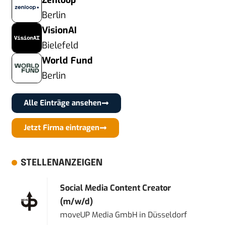
Zenloop
Berlin
VisionAI
Bielefeld
World Fund
Berlin
Alle Einträge ansehen
Jetzt Firma eintragen
STELLENANZEIGEN
Social Media Content Creator
(m/w/d)
moveUP Media GmbH
in
Düsseldorf