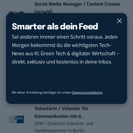
Social Media Manager / Content Creator
(m/w/d)
Dr. Meyer & Meyer-Peteaux New Media
Smarter als dein Feed
Compa...
in
Rastede
Sei anderen immer einen Schritt voraus. Jeden
Mitarbeiter (m/w/d) Customer
Morgen bekommst du die wichtigsten Tech-
Engagement / Soc...
News aus KI, Green Tech & digitaler Wirtschaft –
BBBank eG
in
Berlin, Frankfurt am Main,
direkt, exklusiv und kostenlos in deine Inbox.
Karlsruhe
Senior ASIC Digital Lead – ATPG & M...
Bosch Gruppe
in
Reutlingen
Mit deiner Anmeldung bestätigst du unsere
Datenschutzerklärung
.
Volontärin / Volontär für
Kommunikation mit d...
DIHK | Deutsche Industrie- und
Handelskammer
in
Berlin