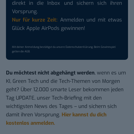
direkt in die Inbox und sichern sich ihren
Vorsprung.
Nur für kurze Zeit:
Anmelden und mit etwas
Glück Apple AirPods gewinnen!
Mit deiner Anmeldung bestätigst du unsere
Datenschutzerklärung
. Beim Gewinnspiel
gelten die
AGB
.
Du möchtest nicht abgehängt werden
, wenn es um
KI, Green Tech und die Tech-Themen von Morgen
geht? Über 12.000 smarte Leser bekommen jeden
Tag UPDATE, unser Tech-Briefing mit den
wichtigsten News des Tages – und sichern sich
damit ihren Vorsprung.
Hier kannst du dich
kostenlos anmelden.