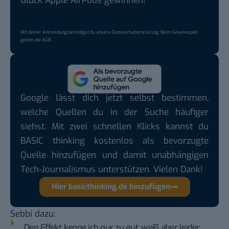
Glück Apple AirPods gewinnen!
Mit deiner Anmeldung bestätigst du unsere
Datenschutzerklärung
. Beim Gewinnspiel
gelten die
AGB
.
Google lässt dich jetzt selbst bestimmen,
welche Quellen du in der Suche häufiger
siehst. Mit zwei schnellen Klicks kannst du
BASIC thinking kostenlos als bevorzugte
Quelle hinzufügen und damit unabhängigen
Tech-Journalismus unterstützen. Vielen Dank!
Hier basicthinking.de hinzufügen
Sebbi dazu
:
Den Effekt kenne ich nur zu gut, weiß aber leider