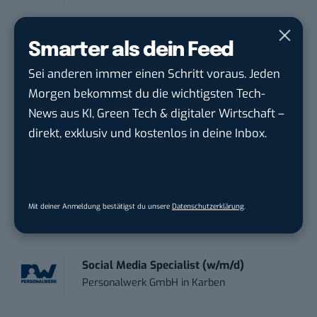
Social Media Manager (m/w/d)
Smarter als dein Feed
BANNERKÖNIG GmbH
in
Gelsenkirchen
Sei anderen immer einen Schritt voraus. Jeden
Morgen bekommst du die wichtigsten Tech-
Referent (m/w/d) Technik & Netzwerke
DVGW Deutscher Verein des Gas- und
News aus KI, Green Tech & digitaler Wirtschaft –
Wasserfac...
in
Bonn
direkt, exklusiv und kostenlos in deine Inbox.
Social Media Manager / Content Creator
(m/w/d)
Dr. Meyer & Meyer-Peteaux New Media
Mit deiner Anmeldung bestätigst du unsere
Datenschutzerklärung
.
Compa...
in
Rastede
Social Media Specialist (w/m/d)
Personalwerk GmbH
in
Karben