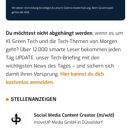
Mit deiner Anmeldung bestätigst du unsere
Datenschutzerklärung
. Beim Gewinnspiel
gelten die
AGB
.
Du möchtest nicht abgehängt werden
, wenn es um
KI, Green Tech und die Tech-Themen von Morgen
geht? Über 12.000 smarte Leser bekommen jeden
Tag UPDATE, unser Tech-Briefing mit den
wichtigsten News des Tages – und sichern sich
damit ihren Vorsprung.
Hier kannst du dich
kostenlos anmelden.
STELLENANZEIGEN
Social Media Content Creator (m/w/d)
moveUP Media GmbH
in
Düsseldorf