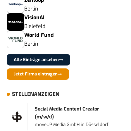
Zenloop
Berlin
VisionAI
Bielefeld
World Fund
Berlin
Alle Einträge ansehen
Jetzt Firma eintragen
STELLENANZEIGEN
Social Media Content Creator
(m/w/d)
moveUP Media GmbH
in
Düsseldorf