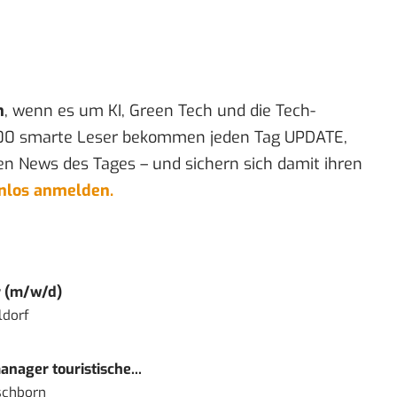
n
, wenn es um KI, Green Tech und die Tech-
00 smarte Leser bekommen jeden Tag UPDATE,
en News des Tages – und sichern sich damit ihren
enlos anmelden.
r (m/w/d)
ldorf
nager touristische...
schborn