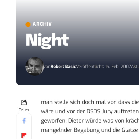
ARCHIV
Night
von
Robert Basic
Veröffentlicht: 14. Feb. 2007
Aktu
man stelle sich doch mal vor, dass di
Teilen
wäre und vor der DSDS Jury auftrete
geworfen
. Dieter würde was von kräc
mangelnder Begabung und die Glatze 