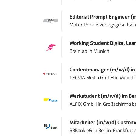
Editorial Prompt Engineer (
Motor Presse Verlagsgesellsc
Working Student Digital Lear
Brainlab
in
Munich
Contentmanager (m/w/d) in T
TECVIA Media GmbH
in
Münch
Werkstudent (m/w/d) im Ber
ALFIX GmbH
in
Großschirma be
Mitarbeiter (m/w/d) Custome
BBBank eG
in
Berlin, Frankfurt