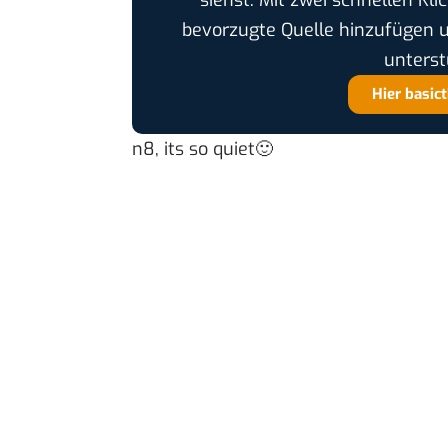
bevorzugte Quelle hinzufügen 
unterst
Hier basic
n8,
its so quiet
🙂