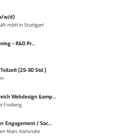
m/w/d)
haft mbH
in
Stuttgart
ning – R&D Pr...
eilzeit (25-30 Std.)
en
eich Webdesign &amp...
i Freiberg
r Engagement / Soc...
 am Main, Karlsruhe