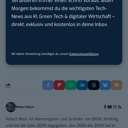
Sei anderen immer einen Schritt voraus. Jeden
Kommunikation mit d...
Morgen bekommst du die wichtigsten Tech-
DIHK | Deutsche Industrie- und
News aus KI, Green Tech & digitaler Wirtschaft –
Handelskammer
in
Berlin
direkt, exklusiv und kostenlos in deine Inbox.
Teamleiter (m/w/d) Customer
Engagement / Soci...
BBBank eG
in
Berlin, Frankfurt am Main,
Mit deiner Anmeldung bestätigst du unsere
Datenschutzerklärung
.
Karlsruhe
Robert Basic
Robert Basic ist Namensgeber und Gründer von BASIC thinking
und hat die Seite 2009 abgegeben. Von 2004 bis 2009 hat er