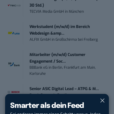
30 Std.)
TECVIA Media GmbH
in
München
Werkstudent (m/w/d) im Bereich
Webdesign &amp...
ALFIX GmbH
in
Großschirma bei Freiberg
Mitarbeiter (m/w/d) Customer
Engagement / Soc...
BBBank eG
in
Berlin, Frankfurt am Main,
Karlsruhe
Senior ASIC Digital Lead – ATPG & M...
Bosch Gruppe
in
Reutlingen
Smarter als dein Feed
Volontärin / Volontär für