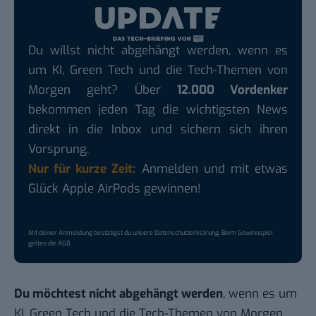
Du willst nicht abgehängt werden, wenn es
um KI, Green Tech und die Tech-Themen von
Morgen geht? Über
12.000 Vordenker
bekommen jeden Tag die wichtigsten News
direkt in die Inbox und sichern sich ihren
Vorsprung.
Nur für kurze Zeit:
Anmelden und mit etwas
Glück Apple AirPods gewinnen!
Mit deiner Anmeldung bestätigst du unsere
Datenschutzerklärung
. Beim Gewinnspiel
gelten die
AGB
.
Du möchtest nicht abgehängt werden
, wenn es um
KI, Green Tech und die Tech-Themen von Morgen