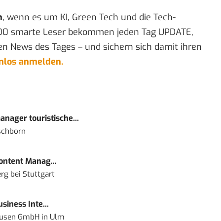
n
, wenn es um KI, Green Tech und die Tech-
00 smarte Leser bekommen jeden Tag UPDATE,
en News des Tages – und sichern sich damit ihren
enlos anmelden.
nager touristische...
schborn
Content Manag...
rg bei Stuttgart
siness Inte...
ausen GmbH
in
Ulm