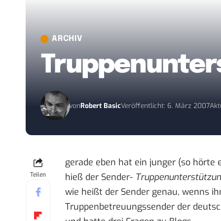
ARCHIV
Truppenunter
von
Robert Basic
Veröffentlicht: 6. März 2007
Akt
gerade eben hat ein junger (so hörte 
Teilen
hieß der Sender-
Truppenunterstützun
wie heißt der Sender genau, wenns ihn
Truppenbetreuungssender der deuts