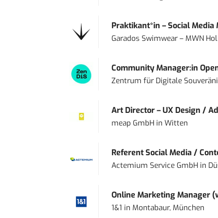
Praktikant*in – Social Media
Garados Swimwear – MWN Ho
Community Manager:in Open
Zentrum für Digitale Souveränit
Art Director – UX Design / Ad
meap GmbH
in
Witten
Referent Social Media / Con
Actemium Service GmbH
in
Dü
Online Marketing Manager 
1&1
in
Montabaur, München