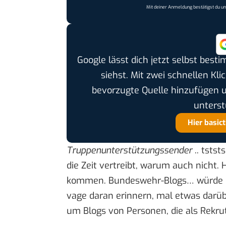
Mit deiner Anmeldung bestätigst du u
Google lässt dich jetzt selbst bes
siehst. Mit zwei schnellen Kli
bevorzugte Quelle hinzufügen 
unterst
Hier basic
Truppenunterstützungssender
.. tstst
die Zeit vertreibt, warum auch nicht.
kommen. Bundeswehr-Blogs… würde mi
vage daran erinnern, mal etwas darübe
um Blogs von Personen, die als Rekru