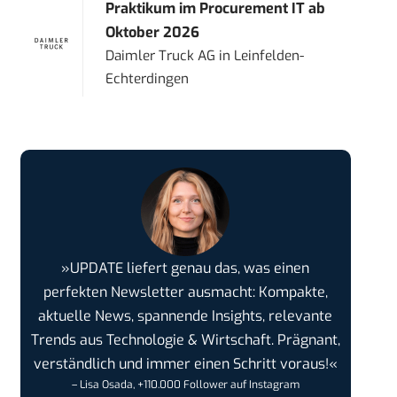
Praktikum im Procurement IT ab
Oktober 2026
Daimler Truck AG
in
Leinfelden-
Echterdingen
»UPDATE liefert genau das, was einen
perfekten Newsletter ausmacht: Kompakte,
aktuelle News, spannende Insights, relevante
Trends aus Technologie & Wirtschaft. Prägnant,
verständlich und immer einen Schritt voraus!«
– Lisa Osada, +110.000 Follower auf Instagram