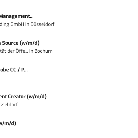
 Management...
lding GmbH
in
Düsseldorf
 Source (w/m/d)
ät der Öffe...
in
Bochum
obe CC / P...
tent Creator (w/m/d)
sseldorf
(w/m/d)