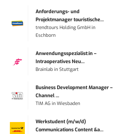
Anforderungs- und
Projektmanager touristische...
trendtours Holding GmbH
in
Eschborn
Anwendungsspezialist:in –
Intraoperatives Neu...
Brainlab
in
Stuttgart
Business Development Manager –
Channel ...
TIM AG
in
Wiesbaden
Werkstudent (m/w/d)
Communications Content &a...