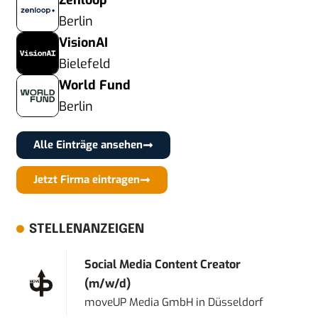
Zenloop
Berlin
VisionAI
Bielefeld
World Fund
Berlin
Alle Einträge ansehen
Jetzt Firma eintragen
STELLENANZEIGEN
Social Media Content Creator
(m/w/d)
moveUP Media GmbH
in
Düsseldorf