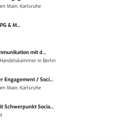
 am Main, Karlsruhe
PG & M...
mmunikation mit d...
nd Handelskammer
in
Berlin
r Engagement / Soci...
 am Main, Karlsruhe
t Schwerpunkt Socia...
t