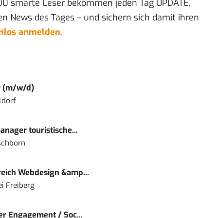
00 smarte Leser bekommen jeden Tag UPDATE,
en News des Tages – und sichern sich damit ihren
enlos anmelden.
r (m/w/d)
ldorf
nager touristische...
schborn
eich Webdesign &amp...
i Freiberg
r Engagement / Soc...