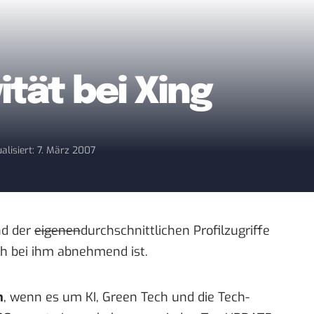
tät bei Xing
alisiert: 7. März 2007
d der
eigenen
durchschnittlichen Profilzugriffe
uch bei ihm abnehmend ist.
n
, wenn es um KI, Green Tech und die Tech-