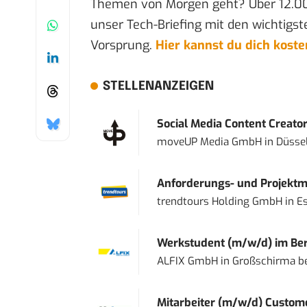
Themen von Morgen geht? Über 12.0
unser Tech-Briefing mit den wichtigst
Vorsprung.
Hier kannst du dich kost
STELLENANZEIGEN
Social Media Content Creato
moveUP Media GmbH
in
Düsse
Anforderungs- und Projektma
trendtours Holding GmbH
in
E
Werkstudent (m/w/d) im Ber
ALFIX GmbH
in
Großschirma be
Mitarbeiter (m/w/d) Custome