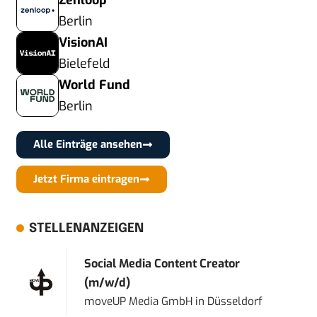
Zenloop
Berlin
VisionAI
Bielefeld
World Fund
Berlin
Alle Einträge ansehen
Jetzt Firma eintragen
STELLENANZEIGEN
Social Media Content Creator
(m/w/d)
moveUP Media GmbH
in
Düsseldorf