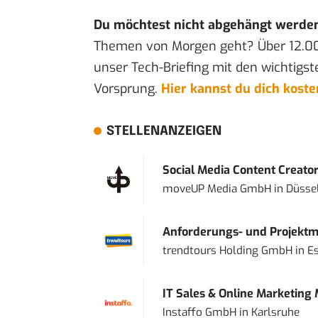
Du möchtest nicht abgehängt werde
Themen von Morgen geht? Über 12.0
unser Tech-Briefing mit den wichtigst
Vorsprung.
Hier kannst du dich kost
STELLENANZEIGEN
Social Media Content Creato
moveUP Media GmbH
in
Düsse
Anforderungs- und Projektma
trendtours Holding GmbH
in
E
IT Sales & Online Marketing
Instaffo GmbH
in
Karlsruhe