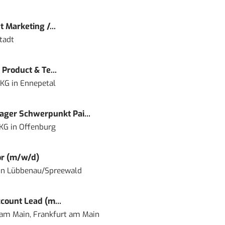
 Marketing /...
tadt
Product & Te...
 KG
in
Ennepetal
ger Schwerpunkt Pai...
 KG
in
Offenburg
or (m/w/d)
in
Lübbenau/Spreewald
count Lead (m...
 am Main, Frankfurt am Main