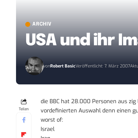
ARCHIV
USA und ihr I
von
Robert Basic
Veröffentlicht: 7. März 2007
Aktu
die BBC hat 28.000 Personen aus zig 
Teilen
vordefinierten Auswahl denn einen gu
worst of
:
Israel