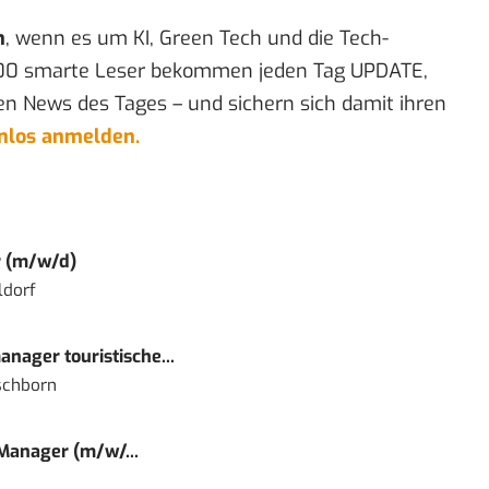
n
, wenn es um KI, Green Tech und die Tech-
00 smarte Leser bekommen jeden Tag UPDATE,
en News des Tages – und sichern sich damit ihren
enlos anmelden.
r (m/w/d)
ldorf
nager touristische...
schborn
 Manager (m/w/...