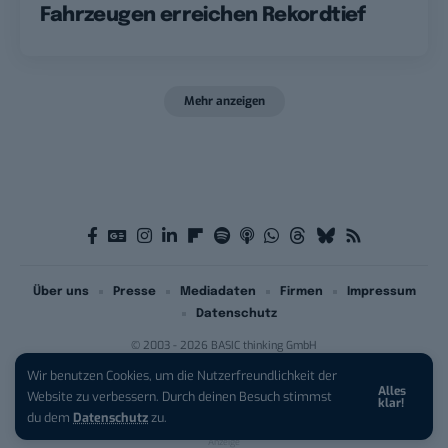
Fahrzeugen erreichen Rekordtief
Mehr anzeigen
Über uns
Presse
Mediadaten
Firmen
Impressum
Datenschutz
© 2003 - 2026 BASIC thinking GmbH
Wir benutzen Cookies, um die Nutzerfreundlichkeit der
Alles
iPhone 17 Pro sichern:
Für 1 € +
Website zu verbessern. Durch deinen Besuch stimmst
klar!
200 € Hardware-Bonus!
du dem
Datenschutz
zu.
Anzeige