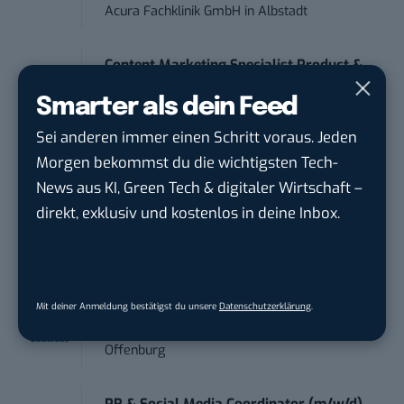
Acura Fachklinik GmbH
in
Albstadt
Content Marketing Specialist Product &
Te...
Smarter als dein Feed
Ferdinand Bilstein GmbH & Co. KG
in
Ennepetal
Sei anderen immer einen Schritt voraus. Jeden
Morgen bekommst du die wichtigsten Tech-
PR & Social Media Coordinator (m/w/d)
News aus KI, Green Tech & digitaler Wirtschaft –
Tropical Island Holding GmbH
in
Königs
direkt, exklusiv und kostenlos in deine Inbox.
Wusterhausen
Performance Marketing Manager
Schwerpunkt Pai...
Mit deiner Anmeldung bestätigst du unsere
Datenschutzerklärung
.
EDEKA Südwest Stiftung & Co. KG
in
Offenburg
PR & Social Media Coordinator (m/w/d)