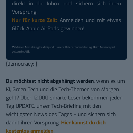
direkt in die Inbox und sichern sich ihren
Vorsprung.
Nur für kurze Zeit:
Anmelden und mit etwas
Glück Apple AirPods gewinnen!
Mit deiner Anmeldung bestätigst du unsere
Datenschutzerklärung
. Beim Gewinnspiel
gelten die
AGB
.
{democracy:1}
Du möchtest nicht abgehängt werden
, wenn es um
KI, Green Tech und die Tech-Themen von Morgen
geht? Über 12.000 smarte Leser bekommen jeden
Tag UPDATE, unser Tech-Briefing mit den
wichtigsten News des Tages – und sichern sich
damit ihren Vorsprung.
Hier kannst du dich
kostenlos anmelden.