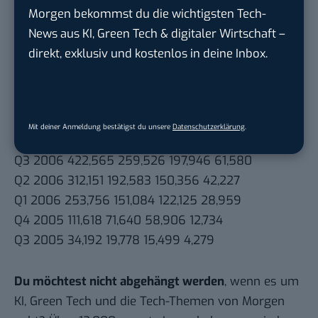
Morgen bekommst du die wichtigsten Tech-
News aus KI, Green Tech & digitaler Wirtschaft –
direkt, exklusiv und kostenlos in deine Inbox.
Quarter Page Loads Unique Visitors First Time Visitors Returning
Visitors
Q1 2007 591,110 378,884 275,673 103,211
Mit deiner Anmeldung bestätigst du unsere
Datenschutzerklärung
.
Q4 2006 642,199 406,729 301,629 105,100
Q3 2006 422,565 259,526 197,946 61,580
Q2 2006 312,151 192,583 150,356 42,227
Q1 2006 253,756 151,084 122,125 28,959
Q4 2005 111,618 71,640 58,906 12,734
Q3 2005 34,192 19,778 15,499 4,279
Du möchtest nicht abgehängt werden
, wenn es um
KI, Green Tech und die Tech-Themen von Morgen