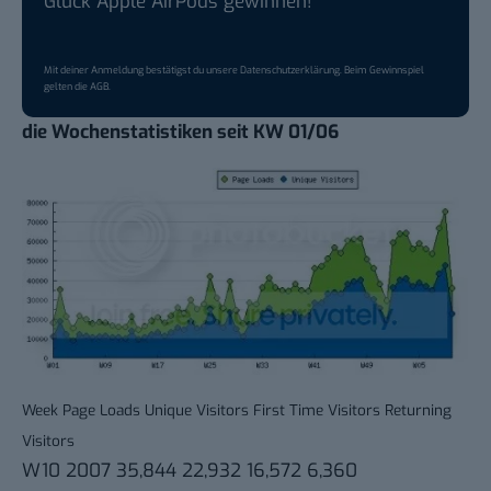
Glück Apple AirPods gewinnen!
Mit deiner Anmeldung bestätigst du unsere
Datenschutzerklärung
. Beim Gewinnspiel
gelten die
AGB
.
die Wochenstatistiken seit KW 01/06
Week Page Loads Unique Visitors First Time Visitors Returning
Visitors
W10 2007 35,844 22,932 16,572 6,360