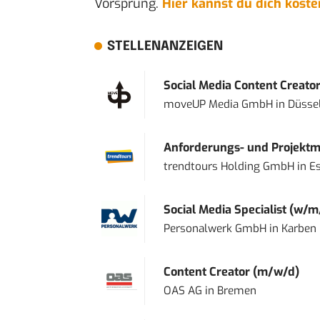
Vorsprung.
Hier kannst du dich kost
STELLENANZEIGEN
Social Media Content Creato
moveUP Media GmbH
in
Düsse
Anforderungs- und Projektma
trendtours Holding GmbH
in
E
Social Media Specialist (w/m
Personalwerk GmbH
in
Karben
Content Creator (m/w/d)
OAS AG
in
Bremen