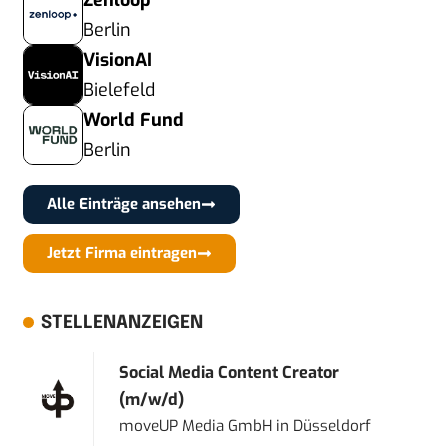
Zenloop
Berlin
VisionAI
Bielefeld
World Fund
Berlin
Alle Einträge ansehen
Jetzt Firma eintragen
STELLENANZEIGEN
Social Media Content Creator
(m/w/d)
moveUP Media GmbH
in
Düsseldorf