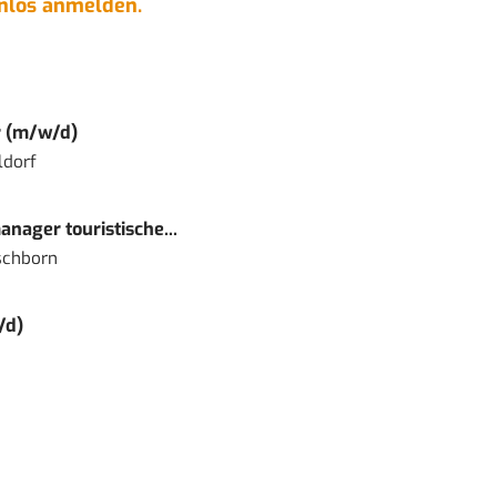
enlos anmelden.
r (m/w/d)
ldorf
nager touristische...
schborn
/d)