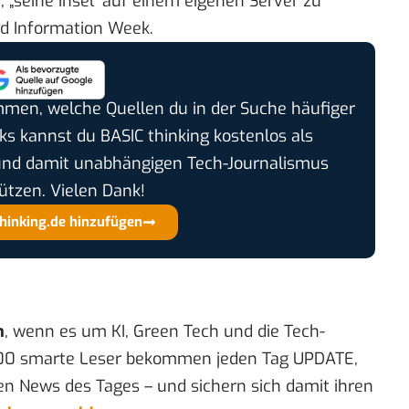
„seine Insel“ auf einem eigenen Server zu
nd
Information Week
.
timmen, welche Quellen du in der Suche häufiger
cks kannst du BASIC thinking kostenlos als
und damit unabhängigen Tech-Journalismus
ützen. Vielen Dank!
thinking.de hinzufügen
n
, wenn es um KI, Green Tech und die Tech-
00 smarte Leser bekommen jeden Tag UPDATE,
en News des Tages – und sichern sich damit ihren