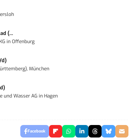
ersloh
d (...
 KG
in
Offenburg
/d)
ürttemberg), München
d)
ie und Wasser AG
in
Hagen
Facebook