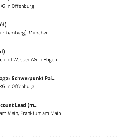
 KG
in
Offenburg
/d)
ürttemberg), München
d)
ie und Wasser AG
in
Hagen
ger Schwerpunkt Pai...
 KG
in
Offenburg
count Lead (m...
 am Main, Frankfurt am Main