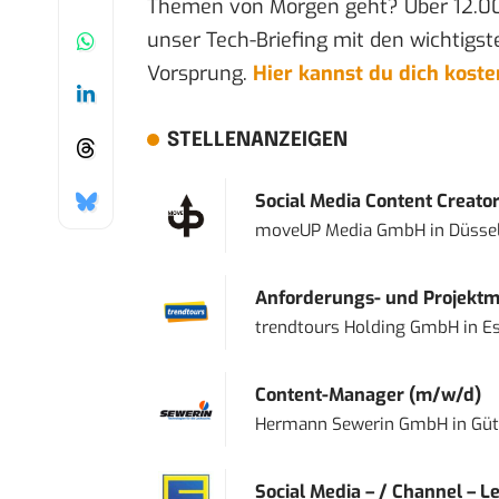
Themen von Morgen geht? Über 12.0
unser Tech-Briefing mit den wichtigst
Vorsprung.
Hier kannst du dich kost
STELLENANZEIGEN
Social Media Content Creato
moveUP Media GmbH
in
Düsse
Anforderungs- und Projektma
trendtours Holding GmbH
in
E
Content-Manager (m/w/d)
Hermann Sewerin GmbH
in
Güt
Social Media – / Channel – Lea