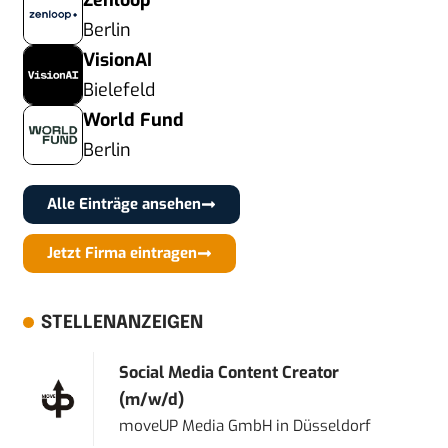
Zenloop
Berlin
VisionAI
Bielefeld
World Fund
Berlin
Alle Einträge ansehen
Jetzt Firma eintragen
STELLENANZEIGEN
Social Media Content Creator
(m/w/d)
moveUP Media GmbH
in
Düsseldorf