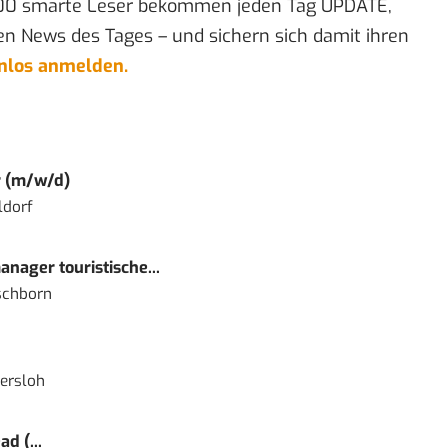
00 smarte Leser bekommen jeden Tag UPDATE,
en News des Tages – und sichern sich damit ihren
enlos anmelden.
r (m/w/d)
ldorf
nager touristische...
schborn
ersloh
d (...