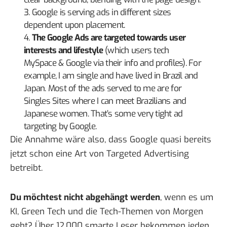
3. Google is serving ads in different sizes
dependent upon placement.
4.
The Google Ads are targeted towards user
interests and lifestyle
(which users tech
MySpace & Google via their info and profiles). For
example, I am single and have lived in Brazil and
Japan. Most of the ads served to me are for
Singles Sites where I can meet Brazilians and
Japanese women. That’s some very tight ad
targeting by Google.
Die Annahme wäre also, dass Google quasi bereits
jetzt schon eine Art von Targeted Advertising
betreibt.
Du möchtest nicht abgehängt werden
, wenn es um
KI, Green Tech und die Tech-Themen von Morgen
geht? Über 12.000 smarte Leser bekommen jeden