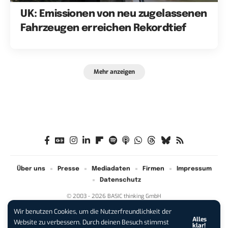
UK: Emissionen von neu zugelassenen
Fahrzeugen erreichen Rekordtief
Mehr anzeigen
Über uns
Presse
Mediadaten
Firmen
Impressum
Datenschutz
© 2003 - 2026 BASIC thinking GmbH
Wir benutzen Cookies, um die Nutzerfreundlichkeit der
Alles
iPhone 17 Pro sichern:
Für 1 € +
Website zu verbessern. Durch deinen Besuch stimmst
klar!