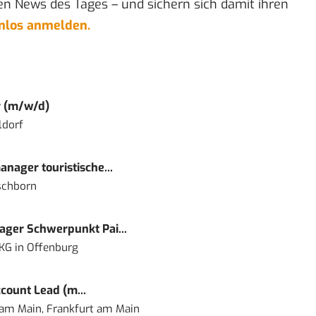
en News des Tages – und sichern sich damit ihren
enlos anmelden.
r (m/w/d)
ldorf
nager touristische...
schborn
ger Schwerpunkt Pai...
 KG
in
Offenburg
count Lead (m...
 am Main, Frankfurt am Main