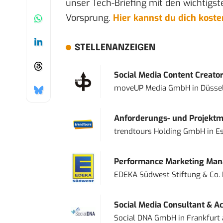
unser Tech-Briefing mit den wichtigst
Vorsprung.
Hier kannst du dich kost
STELLENANZEIGEN
Social Media Content Creato
moveUP Media GmbH
in
Düsse
Anforderungs- und Projektma
trendtours Holding GmbH
in
E
Performance Marketing Mana
EDEKA Südwest Stiftung & Co.
Social Media Consultant & Ac
Social DNA GmbH
in
Frankfurt