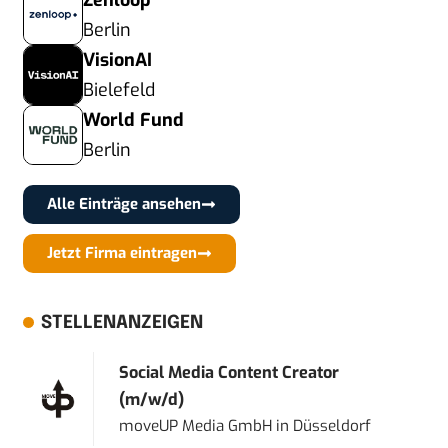
Zenloop
Berlin
VisionAI
Bielefeld
World Fund
Berlin
Alle Einträge ansehen
Jetzt Firma eintragen
STELLENANZEIGEN
Social Media Content Creator
(m/w/d)
moveUP Media GmbH
in
Düsseldorf