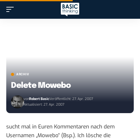
ARCHIV
Delete Mowebo
von
Robert Basic
Veröffentlicht: 27. Apr. 2007
Aktualisiert: 27. Apr. 2007
sucht mal in Euren Kommentaren nach dem
Usernamen „
Mowebo
“ (
Bsp.
). Ich lösche die