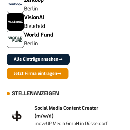
Zenloop
Berlin
VisionAI
Bielefeld
World Fund
Berlin
Alle Einträge ansehen
Jetzt Firma eintragen
STELLENANZEIGEN
Social Media Content Creator
(m/w/d)
moveUP Media GmbH
in
Düsseldorf