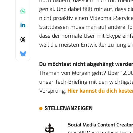
noch dauern, dass ich mich mit meine
genial. Und dabei fällt mir auf, dass
nicht proaktiv einen Videomail-Servi
Stattdessen muss man auf andere Tool
dass der normale User mit Skype ei
weil die meisten Entwickler zu jung s
Du möchtest nicht abgehängt werde
Themen von Morgen geht? Über 12.0
unser Tech-Briefing mit den wichtigst
Vorsprung.
Hier kannst du dich kost
STELLENANZEIGEN
Social Media Content Creato
moveUP Media GmbH
in
Düsse