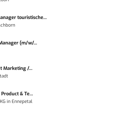
nager touristische...
schborn
 Manager (m/w/...
 Marketing /...
tadt
Product & Te...
 KG
in
Ennepetal