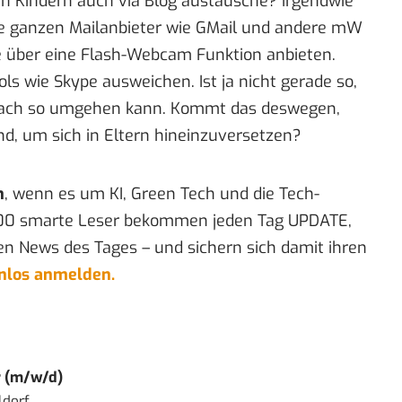
n Kindern auch via Blog austausche? Irgendwie
 die ganzen Mailanbieter wie GMail und andere mW
ce über eine Flash-Webcam Funktion anbieten.
s wie Skype ausweichen. Ist ja nicht gerade so,
nfach so umgehen kann. Kommt das deswegen,
ind, um sich in Eltern hineinzuversetzen?
n
, wenn es um KI, Green Tech und die Tech-
00 smarte Leser bekommen jeden Tag UPDATE,
en News des Tages – und sichern sich damit ihren
enlos anmelden.
r (m/w/d)
ldorf