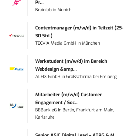
Pr...
Brainlab
in
Munich
Contentmanager (m/w/d) in Teilzeit (25-
30 Std.)
TECVIA Media GmbH
in
München
Werkstudent (m/w/d) im Bereich
Webdesign &amp...
ALFIX GmbH
in
Großschirma bei Freiberg
Mitarbeiter (m/w/d) Customer
Engagement / Soc...
BBBank eG
in
Berlin, Frankfurt am Main,
Karlsruhe
Senior ASIC Digital Lead – ATPG & M...