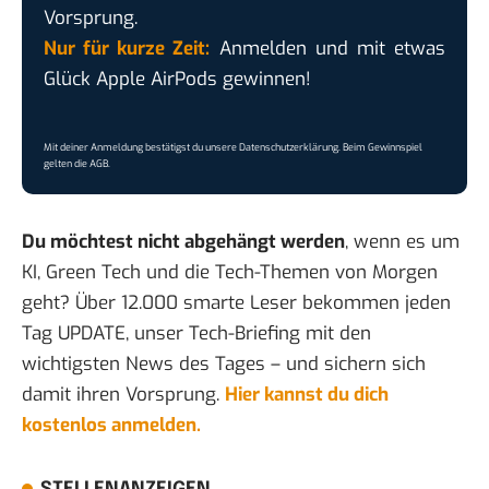
Vorsprung.
Nur für kurze Zeit:
Anmelden und mit etwas
Glück Apple AirPods gewinnen!
Mit deiner Anmeldung bestätigst du unsere
Datenschutzerklärung
. Beim Gewinnspiel
gelten die
AGB
.
Du möchtest nicht abgehängt werden
, wenn es um
KI, Green Tech und die Tech-Themen von Morgen
geht? Über 12.000 smarte Leser bekommen jeden
Tag UPDATE, unser Tech-Briefing mit den
wichtigsten News des Tages – und sichern sich
damit ihren Vorsprung.
Hier kannst du dich
kostenlos anmelden.