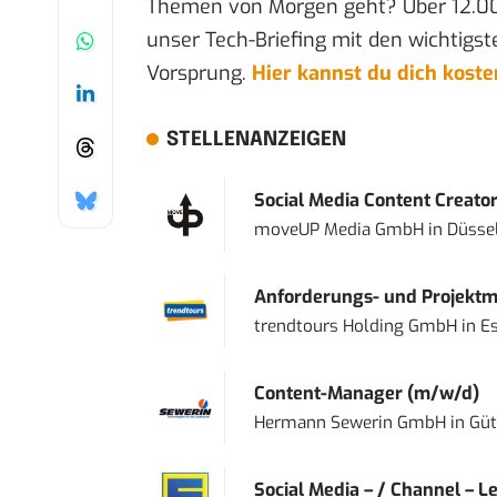
Themen von Morgen geht? Über 12.0
unser Tech-Briefing mit den wichtigst
Vorsprung.
Hier kannst du dich kost
STELLENANZEIGEN
Social Media Content Creato
moveUP Media GmbH
in
Düsse
Anforderungs- und Projektma
trendtours Holding GmbH
in
E
Content-Manager (m/w/d)
Hermann Sewerin GmbH
in
Güt
Social Media – / Channel – Lea