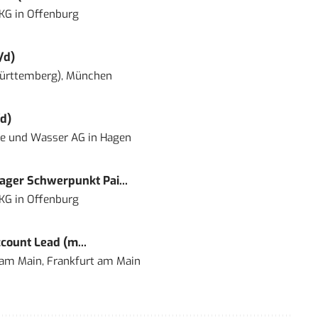
 KG
in
Offenburg
/d)
ürttemberg), München
d)
ie und Wasser AG
in
Hagen
ger Schwerpunkt Pai...
 KG
in
Offenburg
count Lead (m...
 am Main, Frankfurt am Main