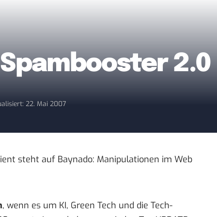
n Spambooster 2.0
alisiert: 22. Mai 2007
dient steht auf Baynado:
Manipulationen im Web
n
, wenn es um KI, Green Tech und die Tech-