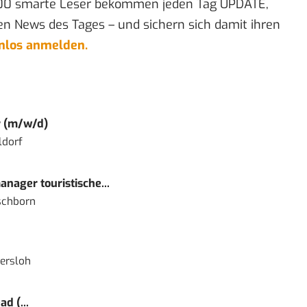
00 smarte Leser bekommen jeden Tag UPDATE,
en News des Tages – und sichern sich damit ihren
enlos anmelden.
r (m/w/d)
ldorf
nager touristische...
schborn
ersloh
d (...