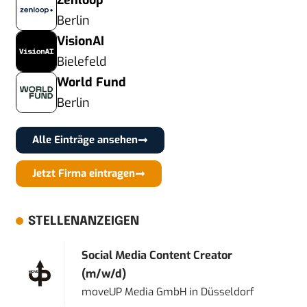
Zenloop
Berlin
VisionAI
Bielefeld
World Fund
Berlin
Alle Einträge ansehen
Jetzt Firma eintragen
STELLENANZEIGEN
Social Media Content Creator
(m/w/d)
moveUP Media GmbH
in
Düsseldorf