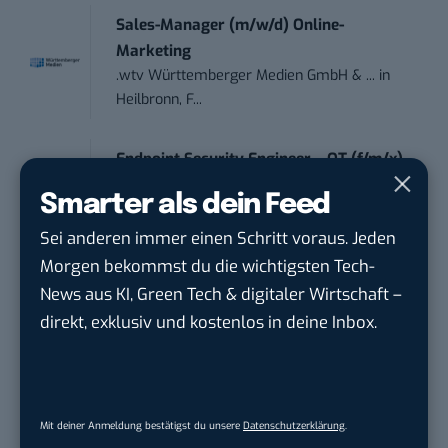
Sales-Manager (m/w/d) Online-
Marketing
.wtv Württemberger Medien GmbH & ...
in
Heilbronn, F...
Endpoint Security Engineer – OT (f/m/x)
ZEISS
in
Oberkochen (Baden-Württemberg),
Smarter als dein Feed
München
Sei anderen immer einen Schritt voraus. Jeden
Morgen bekommst du die wichtigsten Tech-
Content Manager Agrar (m/w/d)
News aus KI, Green Tech & digitaler Wirtschaft –
befristet aufgr...
Josera Erbacher Service GmbH & Co...
in
direkt, exklusiv und kostenlos in deine Inbox.
Remote / Mob...
Social Media Manager (m/w/d)
BANNERKÖNIG GmbH
in
Gelsenkirchen
Mit deiner Anmeldung bestätigst du unsere
Datenschutzerklärung
.