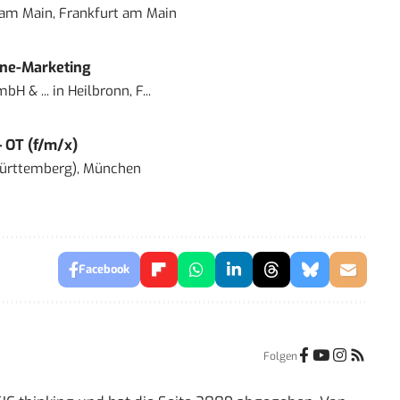
 am Main, Frankfurt am Main
ine-Marketing
bH & ...
in
Heilbronn, F...
– OT (f/m/x)
ürttemberg), München
Facebook
Folgen