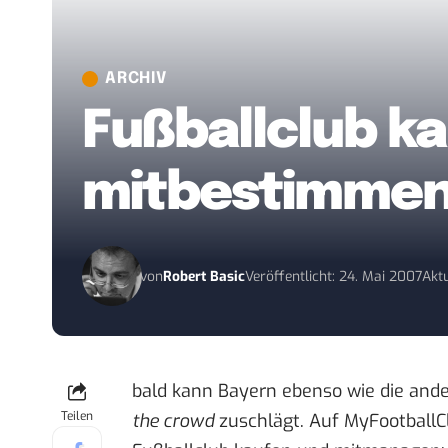
ARCHIV
Fußballclub k
mitbestimme
von
Robert Basic
Veröffentlicht: 24. Mai 2007
Aktu
bald kann Bayern ebenso wie die ande
Teilen
the crowd
zuschlägt. Auf
MyFootballC