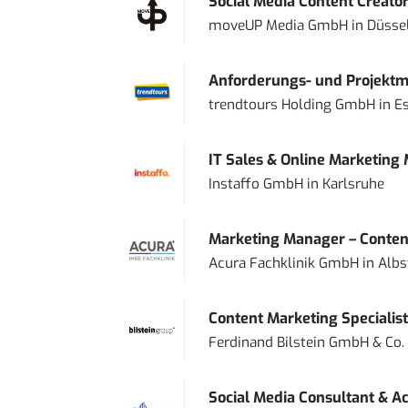
Social Media Content Creato
moveUP Media GmbH
in
Düsse
Anforderungs- und Projektma
trendtours Holding GmbH
in
E
IT Sales & Online Marketing
Instaffo GmbH
in
Karlsruhe
Marketing Manager – Content
Acura Fachklinik GmbH
in
Albs
Content Marketing Specialist 
Ferdinand Bilstein GmbH & Co.
Social Media Consultant & Ac