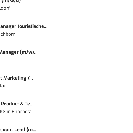
r (m/w/d)
ldorf
nager touristische...
schborn
 Manager (m/w/...
 Marketing /...
tadt
Product & Te...
 KG
in
Ennepetal
count Lead (m...