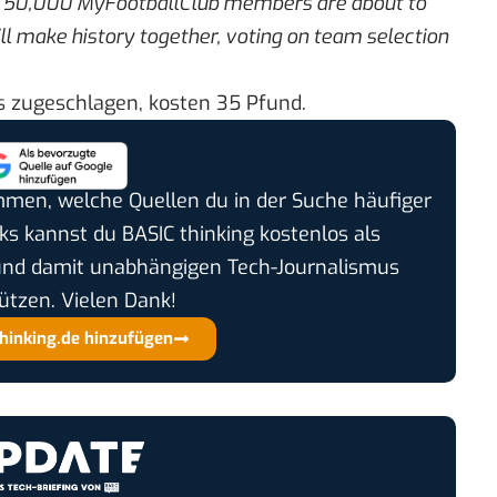
:
50,000 MyFootballClub members are about to
will make history together, voting on team selection
 zugeschlagen, kosten 35 Pfund.
timmen, welche Quellen du in der Suche häufiger
cks kannst du BASIC thinking kostenlos als
und damit unabhängigen Tech-Journalismus
ützen. Vielen Dank!
thinking.de hinzufügen