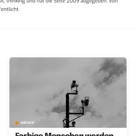
IC thinking und hat die Seite 2009 abgegeben. Von
entlicht.
ARCHIV