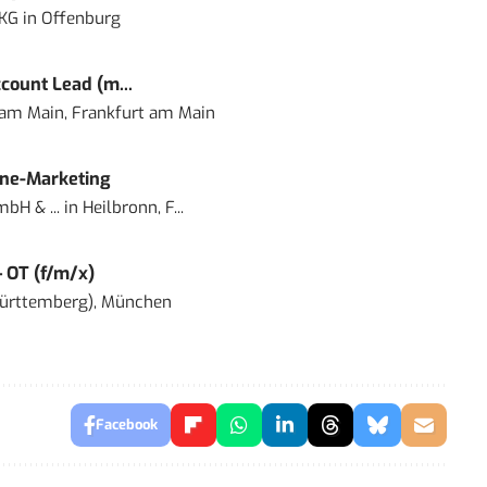
 KG
in
Offenburg
count Lead (m...
 am Main, Frankfurt am Main
ine-Marketing
bH & ...
in
Heilbronn, F...
– OT (f/m/x)
ürttemberg), München
Facebook