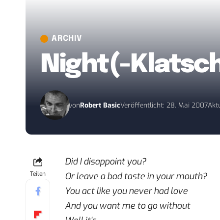
ARCHIV
Night(-Klatsc
von
Robert Basic
Veröffentlicht: 28. Mai 2007
Akt
Did I disappoint you?
Teilen
Or leave a bad taste in your mouth?
You act like you never had love
And you want me to go without