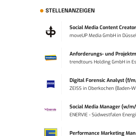
STELLENANZEIGEN
Social Media Content Creato
moveUP Media GmbH
in
Düsse
Anforderungs- und Projektma
trendtours Holding GmbH
in
E
Digital Forensic Analyst (f/m
ZEISS
in
Oberkochen (Baden-W
Social Media Manager (w/m/
ENERVIE - Südwestfalen Energ
Performance Marketing Mana