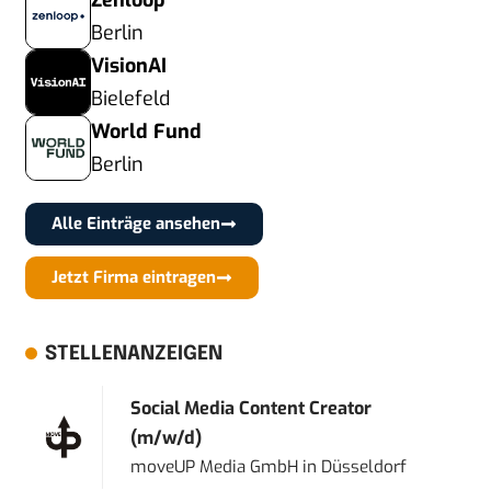
Zenloop
Berlin
VisionAI
Bielefeld
World Fund
Berlin
Alle Einträge ansehen
Jetzt Firma eintragen
STELLENANZEIGEN
Social Media Content Creator
(m/w/d)
moveUP Media GmbH
in
Düsseldorf