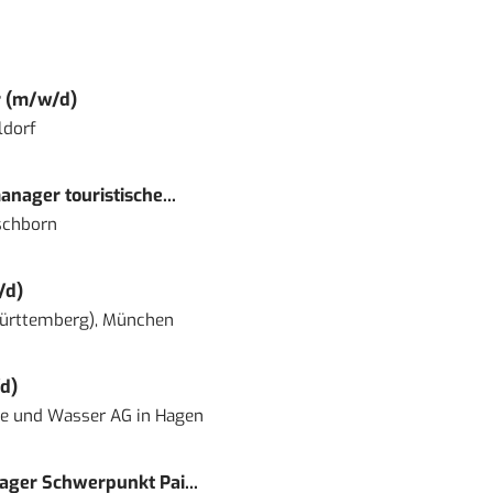
r (m/w/d)
ldorf
nager touristische...
schborn
/d)
ürttemberg), München
d)
ie und Wasser AG
in
Hagen
ger Schwerpunkt Pai...