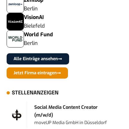
Zenloop
Berlin
VisionAI
Bielefeld
World Fund
Berlin
Alle Einträge ansehen
Jetzt Firma eintragen
STELLENANZEIGEN
Social Media Content Creator
(m/w/d)
moveUP Media GmbH
in
Düsseldorf