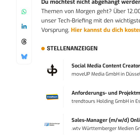
Du möchtest nicht abgehängt werde
Themen von Morgen geht? Über 12.0
unser Tech-Briefing mit den wichtigst
Vorsprung.
Hier kannst du dich kost
STELLENANZEIGEN
Social Media Content Creato
moveUP Media GmbH
in
Düsse
Anforderungs- und Projektma
trendtours Holding GmbH
in
E
Sales-Manager (m/w/d) Onl
.wtv Württemberger Medien Gm