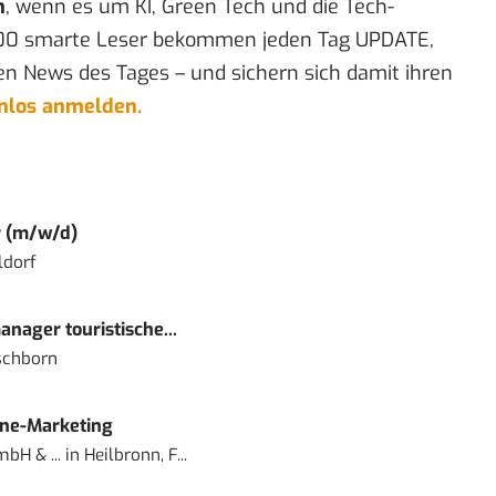
n
, wenn es um KI, Green Tech und die Tech-
00 smarte Leser bekommen jeden Tag UPDATE,
en News des Tages – und sichern sich damit ihren
enlos anmelden.
r (m/w/d)
ldorf
nager touristische...
schborn
ine-Marketing
bH & ...
in
Heilbronn, F...