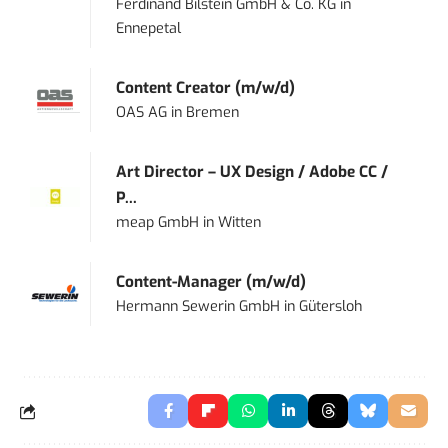
Ferdinand Bilstein GmbH & Co. KG
in
Ennepetal
Content Creator (m/w/d)
OAS AG
in
Bremen
Art Director – UX Design / Adobe CC /
P...
meap GmbH
in
Witten
Content-Manager (m/w/d)
Hermann Sewerin GmbH
in
Gütersloh