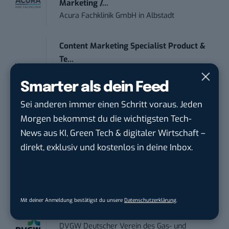
Marketing /...
Acura Fachklinik GmbH
in
Albstadt
Content Marketing Specialist Product &
Te...
Ferdinand Bilstein GmbH & Co. KG
in
Ennepetal
Smarter als dein Feed
Sei anderen immer einen Schritt voraus. Jeden
IT Sales & Online Marketing Manager
Morgen bekommst du die wichtigsten Tech-
(m/w/...
News aus KI, Green Tech & digitaler Wirtschaft –
Instaffo GmbH
in
Karlsruhe
direkt, exklusiv und kostenlos in deine Inbox.
Social Media Manager (m/w/d)
BANNERKÖNIG GmbH
in
Gelsenkirchen
Mit deiner Anmeldung bestätigst du unsere
Datenschutzerklärung
.
Referent (m/w/d) Technik & Netzwerke
DVGW Deutscher Verein des Gas- und