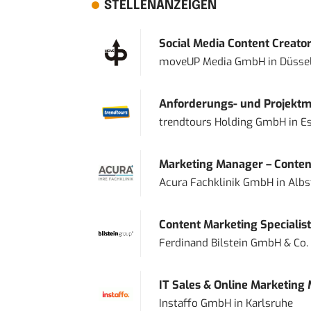
STELLENANZEIGEN
Social Media Content Creato
moveUP Media GmbH
in
Düsse
Anforderungs- und Projektma
trendtours Holding GmbH
in
E
Marketing Manager – Content
Acura Fachklinik GmbH
in
Albs
Content Marketing Specialist 
Ferdinand Bilstein GmbH & Co.
IT Sales & Online Marketing
Instaffo GmbH
in
Karlsruhe