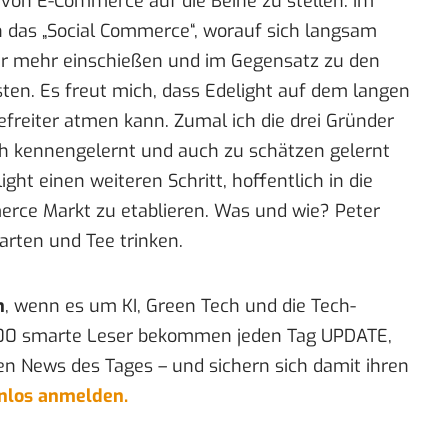
 von E-Commerce auf die Beine zu stellen. Im
das „Social Commerce“, worauf sich langsam
mer mehr einschießen und im Gegensatz zu den
en. Es freut mich, dass Edelight auf dem langen
freiter atmen kann. Zumal ich die drei Gründer
ch kennengelernt und auch zu schätzen gelernt
ight einen weiteren Schritt, hoffentlich in die
erce Markt zu etablieren. Was und wie? Peter
arten und Tee trinken
.
n
, wenn es um KI, Green Tech und die Tech-
00 smarte Leser bekommen jeden Tag UPDATE,
en News des Tages – und sichern sich damit ihren
enlos anmelden.