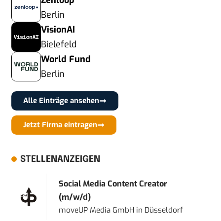
Zenloop
Berlin
VisionAI
Bielefeld
World Fund
Berlin
Alle Einträge ansehen
Jetzt Firma eintragen
STELLENANZEIGEN
Social Media Content Creator
(m/w/d)
moveUP Media GmbH
in
Düsseldorf