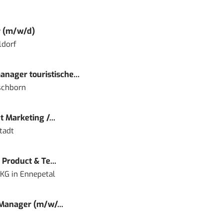
r (m/w/d)
ldorf
nager touristische...
schborn
 Marketing /...
tadt
Product & Te...
 KG
in
Ennepetal
 Manager (m/w/...