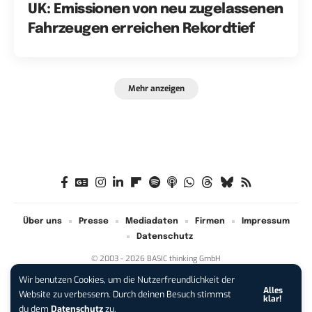
UK: Emissionen von neu zugelassenen
Fahrzeugen erreichen Rekordtief
Mehr anzeigen
Über uns
Presse
Mediadaten
Firmen
Impressum
Datenschutz
© 2003 - 2026 BASIC thinking GmbH
Wir benutzen Cookies, um die Nutzerfreundlichkeit der
Alles
iPhone 17 Pro sichern:
Für 1 € +
Website zu verbessern. Durch deinen Besuch stimmst
klar!
200 € Hardware-Bonus!
du dem
Datenschutz
zu.