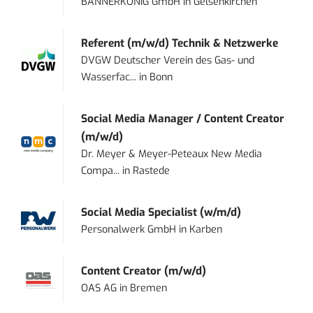
BANNERKÖNIG GmbH
in
Gelsenkirchen
Referent (m/w/d) Technik & Netzwerke
DVGW Deutscher Verein des Gas- und
Wasserfac...
in
Bonn
Social Media Manager / Content Creator
(m/w/d)
Dr. Meyer & Meyer-Peteaux New Media
Compa...
in
Rastede
Social Media Specialist (w/m/d)
Personalwerk GmbH
in
Karben
Content Creator (m/w/d)
OAS AG
in
Bremen