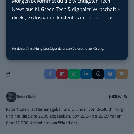
Morgen bekommst du die wichtigsten Tech-
Frankfurt am Main
News aus KI, Green Tech & digitaler Wirtschaft –
direkt, exklusiv und kostenlos in deine Inbox.
Sales-Manager (m/w/d) Online-
Marketing
.wtv Württemberger Medien GmbH & ...
in
Heilbronn, F...
Mit deiner Anmeldung bestätigst du unsere
Datenschutzerklärung
.
Robert Basic
Robert Basic ist Namensgeber und Gründer von BASIC thinking
und hat die Seite 2009 abgegeben. Von 2004 bis 2009 hat er
über 12.000 Artikel hier veröffentlicht.