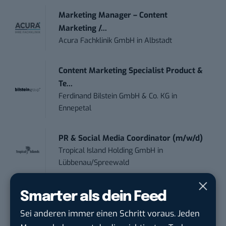
Marketing Manager – Content
Marketing /...
Acura Fachklinik GmbH
in
Albstadt
Content Marketing Specialist Product &
Te...
Ferdinand Bilstein GmbH & Co. KG
in
Ennepetal
PR & Social Media Coordinator (m/w/d)
Tropical Island Holding GmbH
in
Lübbenau/Spreewald
Social Media Consultant & Account Lead
Smarter als dein Feed
(m...
Sei anderen immer einen Schritt voraus. Jeden
Social DNA GmbH
in
Frankfurt am Main,