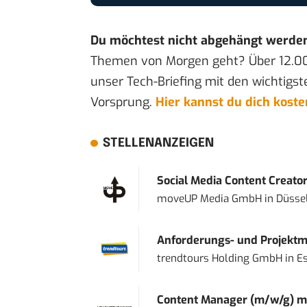
Du möchtest nicht abgehängt werde
Themen von Morgen geht? Über 12.0
unser Tech-Briefing mit den wichtigst
Vorsprung.
Hier kannst du dich kost
STELLENANZEIGEN
Social Media Content Creato
moveUP Media GmbH
in
Düsse
Anforderungs- und Projektma
trendtours Holding GmbH
in
E
Content Manager (m/w/g) mi