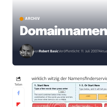
ARCHIV
Domainnamen 
von
Robert Basic
Veröffentlicht: 11. Juli 2007
Aktual
wirklich witzig der Namensfinderservi
Teilen