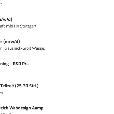
t
m/w/d)
haft mbH
in
Stuttgart
or (m/w/d)
in
Krausnick-Groß Wasse...
ning – R&D Pr...
eilzeit (25-30 Std.)
en
eich Webdesign &amp...