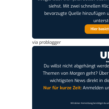
siehst. Mit zwei schnellen Kli
bevorzugte Quelle hinzufügen 
unterst
Hier basic
via
problogger
Du willst nicht abgehängt werde
Themen von Morgen geht? Übe
wichtigsten News direkt in di
Nur für kurze Zeit:
Anmelden und
Mit deiner Anmeldung bestätigst du u