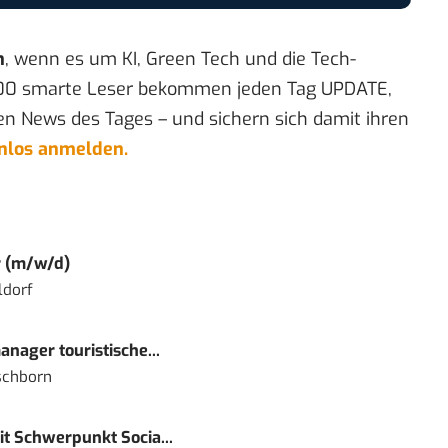
n
, wenn es um KI, Green Tech und die Tech-
00 smarte Leser bekommen jeden Tag UPDATE,
en News des Tages – und sichern sich damit ihren
enlos anmelden.
r (m/w/d)
ldorf
nager touristische...
schborn
t Schwerpunkt Socia...