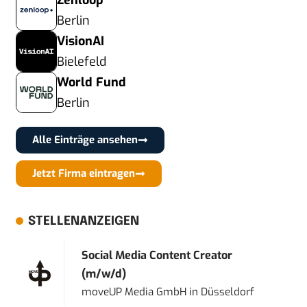
Zenloop
Berlin
VisionAI
Bielefeld
World Fund
Berlin
Alle Einträge ansehen
Jetzt Firma eintragen
STELLENANZEIGEN
Social Media Content Creator
(m/w/d)
moveUP Media GmbH
in
Düsseldorf