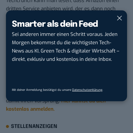
Techcrunch kann man lesen, dass Amazon einen
dritten Service anbieten wird, der es dann noch
spannender macht, nämlich eigene MySQL
Smarter als dein Feed
Datenbanken anzubieten. Wie gesagt, unter dem
Aspekt der Skalierungskapazitäten und Vermeidung
Sei anderen immer einen Schritt voraus. Jeden
fixer Kosten ist Amazons Angebot hochspannend.
Morgen bekommst du die wichtigsten Tech-
News aus KI, Green Tech & digitaler Wirtschaft –
direkt, exklusiv und kostenlos in deine Inbox.
Du möchtest nicht abgehängt werden
, wenn es um
KI, Green Tech und die Tech-Themen von Morgen
geht? Über 12.000 smarte Leser bekommen jeden
Tag UPDATE, unser Tech-Briefing mit den
Mit deiner Anmeldung bestätigst du unsere
Datenschutzerklärung
.
wichtigsten News des Tages – und sichern sich
damit ihren Vorsprung.
Hier kannst du dich
kostenlos anmelden.
STELLENANZEIGEN