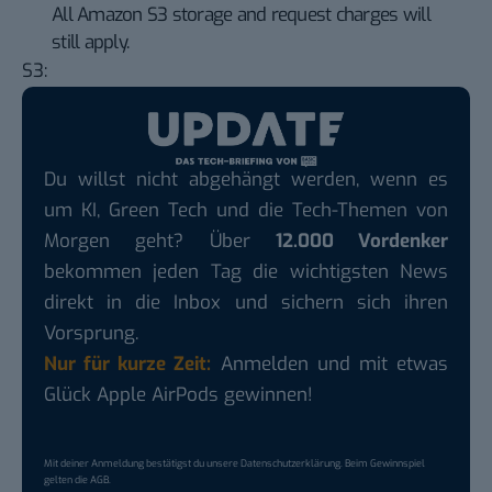
All Amazon S3 storage and request charges will
still apply.
S3:
Du willst nicht abgehängt werden, wenn es
um KI, Green Tech und die Tech-Themen von
Morgen geht? Über
12.000 Vordenker
bekommen jeden Tag die wichtigsten News
direkt in die Inbox und sichern sich ihren
Vorsprung.
Nur für kurze Zeit:
Anmelden und mit etwas
Glück Apple AirPods gewinnen!
Mit deiner Anmeldung bestätigst du unsere
Datenschutzerklärung
. Beim Gewinnspiel
gelten die
AGB
.