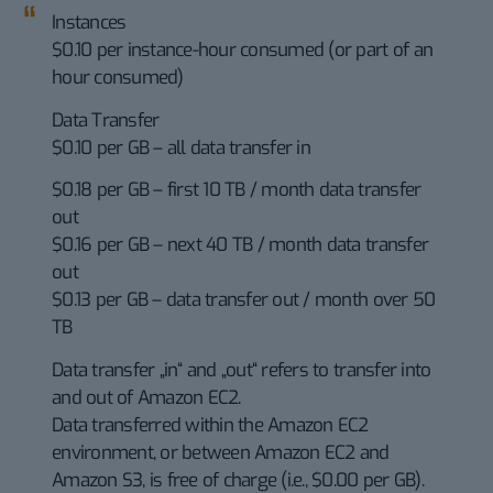
Instances
$0.10 per instance-hour consumed (or part of an
hour consumed)
Data Transfer
$0.10 per GB – all data transfer in
$0.18 per GB – first 10 TB / month data transfer
out
$0.16 per GB – next 40 TB / month data transfer
out
$0.13 per GB – data transfer out / month over 50
TB
Data transfer „in“ and „out“ refers to transfer into
and out of Amazon EC2.
Data transferred within the Amazon EC2
environment, or between Amazon EC2 and
Amazon S3, is free of charge (i.e., $0.00 per GB).