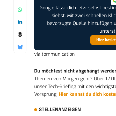
Google lässt dich jetzt selbst bes
siehst. Mit zwei schnellen Kli
bevorzugte Quelle hinzufügen 
unterst
Hier basic
via
tommunication
Du möchtest nicht abgehängt werde
Themen von Morgen geht? Über 12.0
unser Tech-Briefing mit den wichtigst
Vorsprung.
Hier kannst du dich kost
STELLENANZEIGEN