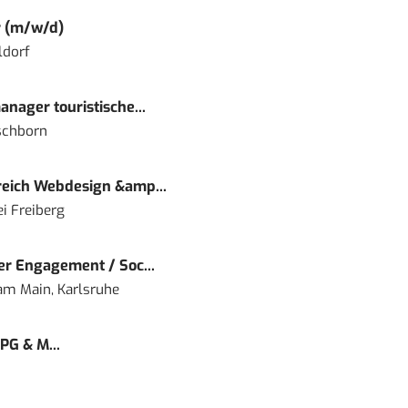
r (m/w/d)
ldorf
nager touristische...
schborn
eich Webdesign &amp...
i Freiberg
r Engagement / Soc...
 am Main, Karlsruhe
PG & M...