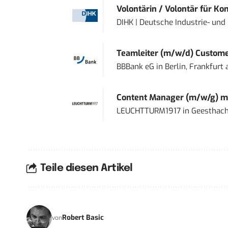
Volontärin / Volontär für Ko
DIHK | Deutsche Industrie- u
Teamleiter (m/w/d) Custome
BBBank eG
in
Berlin, Frankfurt
Content Manager (m/w/g) mi
LEUCHTTURM1917
in
Geesthach
Teile diesen Artikel
Robert Basic
von