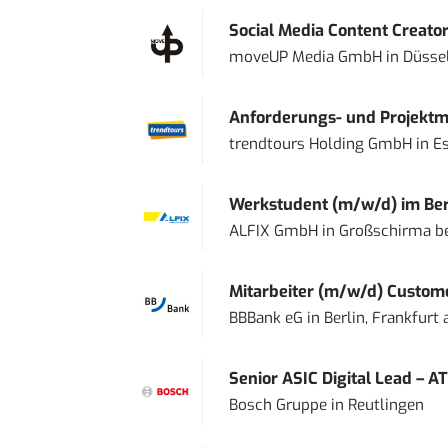
Social Media Content Creato
moveUP Media GmbH
in
Düsse
Anforderungs- und Projektma
trendtours Holding GmbH
in
E
Werkstudent (m/w/d) im Ber
ALFIX GmbH
in
Großschirma be
Mitarbeiter (m/w/d) Custome
BBBank eG
in
Berlin, Frankfurt
Senior ASIC Digital Lead – AT
Bosch Gruppe
in
Reutlingen