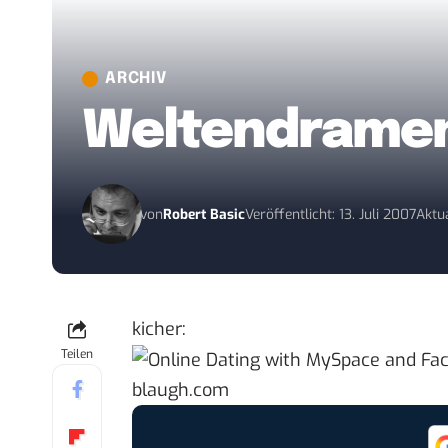
ARCHIV
Weltendrame
von
Robert Basic
Veröffentlicht: 13. Juli 2007
Aktua
kicher:
Teilen
blaugh.com