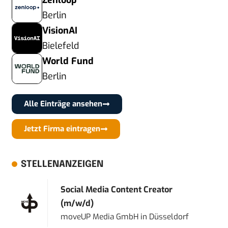
Zenloop
Berlin
VisionAI
Bielefeld
World Fund
Berlin
Alle Einträge ansehen
Jetzt Firma eintragen
STELLENANZEIGEN
Social Media Content Creator
(m/w/d)
moveUP Media GmbH
in
Düsseldorf