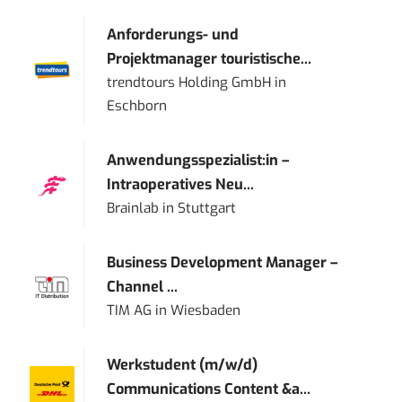
Anforderungs- und
Projektmanager touristische...
trendtours Holding GmbH
in
Eschborn
Anwendungsspezialist:in –
Intraoperatives Neu...
Brainlab
in
Stuttgart
Business Development Manager –
Channel ...
TIM AG
in
Wiesbaden
Werkstudent (m/w/d)
Communications Content &a...