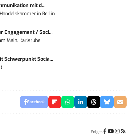
mmunikation mit d...
nd Handelskammer
in
Berlin
r Engagement / Soci...
 am Main, Karlsruhe
t Schwerpunkt Socia...
t
Facebook
Folgen