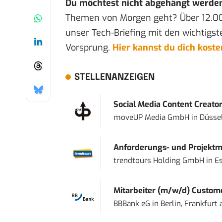
Du möchtest nicht abgehängt werde
Themen von Morgen geht? Über 12.0
unser Tech-Briefing mit den wichtigst
Vorsprung.
Hier kannst du dich kost
STELLENANZEIGEN
Social Media Content Creato
moveUP Media GmbH
in
Düsse
Anforderungs- und Projektma
trendtours Holding GmbH
in
E
Mitarbeiter (m/w/d) Custome
BBBank eG
in
Berlin, Frankfurt