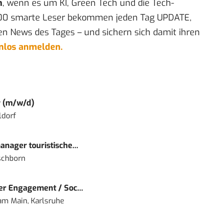
n
, wenn es um KI, Green Tech und die Tech-
00 smarte Leser bekommen jeden Tag UPDATE,
en News des Tages – und sichern sich damit ihren
enlos anmelden.
r (m/w/d)
ldorf
nager touristische...
schborn
r Engagement / Soc...
 am Main, Karlsruhe