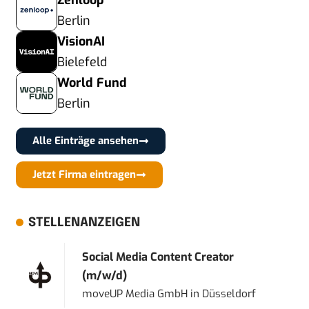
Zenloop
Berlin
VisionAI
Bielefeld
World Fund
Berlin
Alle Einträge ansehen
Jetzt Firma eintragen
STELLENANZEIGEN
Social Media Content Creator
(m/w/d)
moveUP Media GmbH
in
Düsseldorf