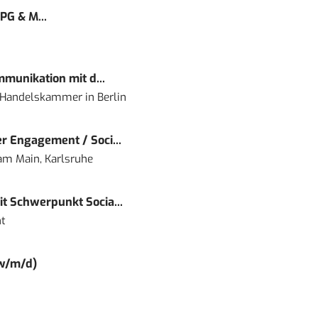
PG & M...
mmunikation mit d...
nd Handelskammer
in
Berlin
r Engagement / Soci...
 am Main, Karlsruhe
t Schwerpunkt Socia...
t
(w/m/d)