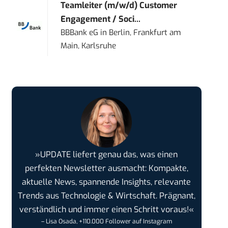
Teamleiter (m/w/d) Customer
Engagement / Soci...
BBBank eG
in
Berlin, Frankfurt am
Main, Karlsruhe
»UPDATE liefert genau das, was einen
perfekten Newsletter ausmacht: Kompakte,
aktuelle News, spannende Insights, relevante
Trends aus Technologie & Wirtschaft. Prägnant,
verständlich und immer einen Schritt voraus!«
– Lisa Osada, +110.000 Follower auf Instagram