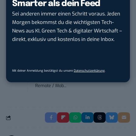
Smarter als dein Feed
Ferdinand Bilstein GmbH & Co. KG
in
Ennepetal
Sei anderen immer einen Schritt voraus. Jeden
Morgen bekommst du die wichtigsten Tech-
News aus KI, Green Tech & digitaler Wirtschaft –
Endpoint Security Engineer – OT (f/m/x)
ZEISS
in
Oberkochen (Baden-Württemberg),
direkt, exklusiv und kostenlos in deine Inbox.
München
Content Manager Agrar (m/w/d)
befristet aufgr...
Mit deiner Anmeldung bestätigst du unsere
Datenschutzerklärung
.
Josera Erbacher Service GmbH & Co...
in
Remote / Mob...