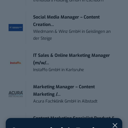
trendtours Holding GmbH
in
Eschborn
Social Media Manager – Content
Creation...
Wiedmann & Winz GmbH
in
Geislingen an
der Steige
IT Sales & Online Marketing Manager
(m/w/...
Instaffo GmbH
in
Karlsruhe
Marketing Manager – Content
Marketing /...
Acura Fachklinik GmbH
in
Albstadt
Content Marketing Specialist Product &
Te...