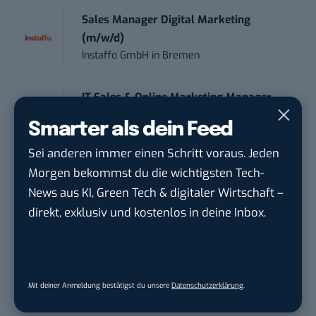
Sales Manager Digital Marketing
(m/w/d)
Instaffo GmbH
in
Bremen
IT Sales & Online Marketing Manager
(m/w/...
Smarter als dein Feed
Instaffo GmbH
in
Karlsruhe
Sei anderen immer einen Schritt voraus. Jeden
Morgen bekommst du die wichtigsten Tech-
Marketing Manager – Content
News aus KI, Green Tech & digitaler Wirtschaft –
Marketing /...
Acura Fachklinik GmbH
in
Albstadt
direkt, exklusiv und kostenlos in deine Inbox.
Content Marketing Specialist Product &
Te...
Mit deiner Anmeldung bestätigst du unsere
Datenschutzerklärung
.
Ferdinand Bilstein GmbH & Co. KG
in
Ennepetal